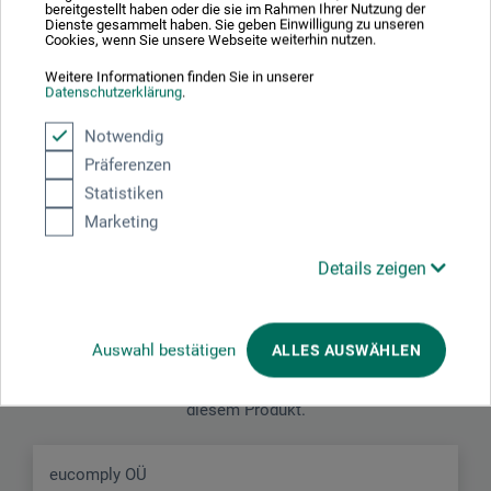
bereitgestellt haben oder die sie im Rahmen Ihrer Nutzung der
Produktbewertungen (0)
Dienste gesammelt haben. Sie geben Einwilligung zu unseren
Cookies, wenn Sie unsere Webseite weiterhin nutzen.
Weitere Informationen finden Sie in unserer
Datenschutzerklärung
.
Schreiben Sie die erste Bewertung zu diesem Produkt
Notwendig
JETZT PRODUKT BEWERTEN
Präferenzen
Statistiken
Marketing
Details zeigen
Hersteller-Kontakt
Auswahl bestätigen
ALLES AUSWÄHLEN
Hier finden Sie die Kontaktdaten des Herstellers zu
diesem Produkt.
eucomply OÜ