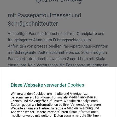
mit Passepartoutmesser und
Schrägschnittcutter
Vielseitiger Passepartoutschneider mit Grundplatte und
frei gelager­ter Aluminium-Führungsschiene zum
Anfertigen von professionellen Passepartoutausschnitten
mit Schrägkante. Außenzuschnitte bis ca. 80 cm möglich,
Passepartoutrandbreite zwischen 2 und 11 cm mit Skala
einstellbar. Kein Verrutschen, die Passepartoutführung ist
während des Schneidens fixiert. Ein einfaches
Passepartoutmesser für Außenzuschnitte,
Schrägschneider für Innenausschnitte sowie fünf
Diese Webseite verwendet Cookies
Ersatzklingen sind im Lieferumfang enthalten.
Wir verwenden Cookies, um Inhalte und Anzeigen zu
Ersatzklingen Nr. 270.
personalisieren, Funktionen für soziale Medien anbieten zu
können und die Zugriffe auf unsere Website zu analysieren.
Zudem geben wir Informationen zu Ihrer Verwendung unserer
Website an unsere Partner für soziale Medien, Werbung und
Analysen weiter. Unsere Partner führen diese Informationen
möglicherweise mit weiteren Daten zusammen, die Sie ihnen