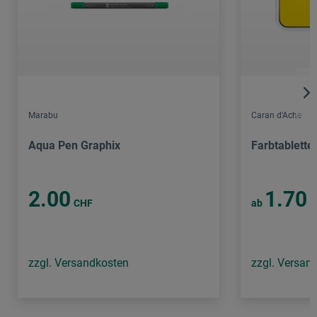
Marabu
Caran d'Ache
Aqua Pen Graphix
Farbtablette
2.00
1.70
CHF
ab
C
zzgl. Versandkosten
zzgl. Versan