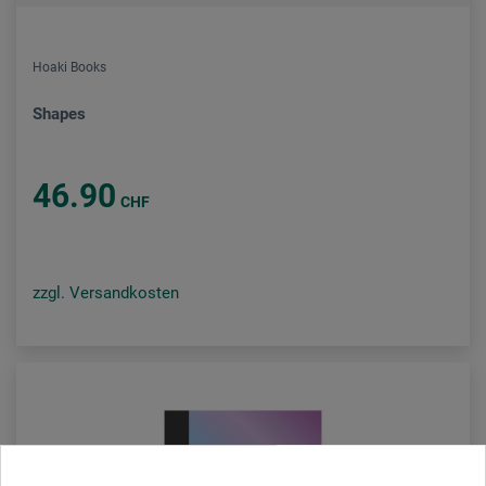
Hoaki Books
Shapes
46.90
CHF
zzgl. Versandkosten