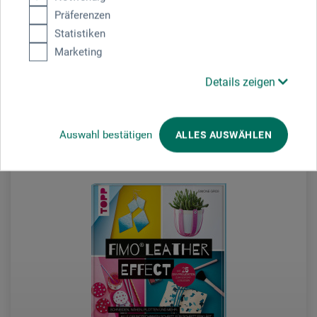
Präferenzen
Statistiken
34.00
CHF
Marketing
Details zeigen
zzgl. Versandkosten
Auswahl bestätigen
ALLES AUSWÄHLEN