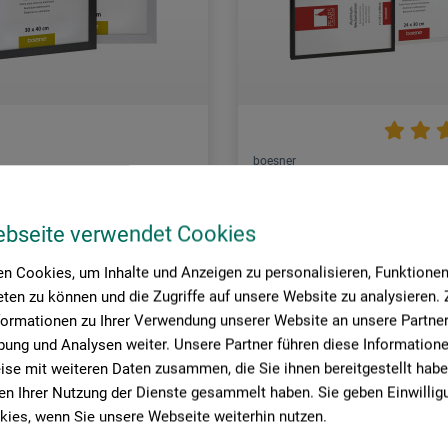
boesner
sic Aluminium-
Pears Aluminium-Wechselr
rahmen
ebseite verwendet Cookies
.20
16.30
n Cookies, um Inhalte und Anzeigen zu personalisieren, Funktionen 
CHF 28.80
CHF
ab
CHF
ten zu können und die Zugriffe auf unsere Website zu analysieren
formationen zu Ihrer Verwendung unserer Website an unsere Partner 
ung und Analysen weiter. Unsere Partner führen diese Information
se mit weiteren Daten zusammen, die Sie ihnen bereitgestellt habe
rsandkosten
zzgl. Versandkosten
n Ihrer Nutzung der Dienste gesammelt haben. Sie geben Einwillig
ies, wenn Sie unsere Webseite weiterhin nutzen.