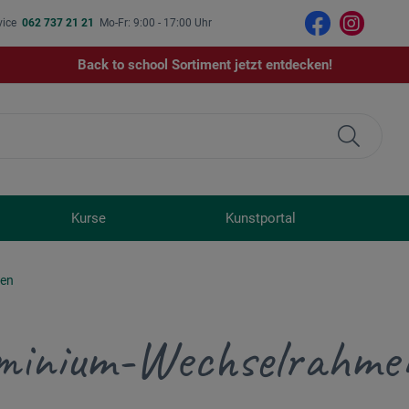
vice
062 737 21 21
Mo-Fr: 9:00 - 17:00 Uhr
Back to school Sortiment jetzt entdecken!
Kurse
Kunstportal
men
minium-Wechselrahme