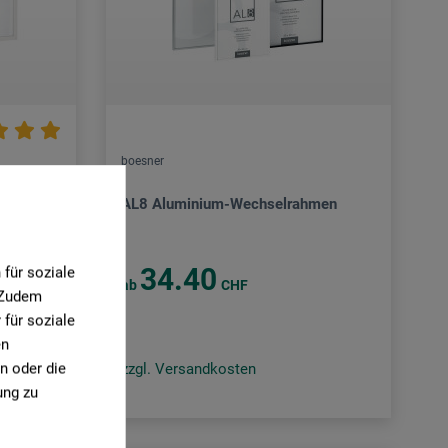
boesner
ahmen
AL8 Aluminium-Wechselrahmen
34.40
für soziale
ab
CHF
. Zudem
für soziale
en
n oder die
zzgl. Versandkosten
ung zu