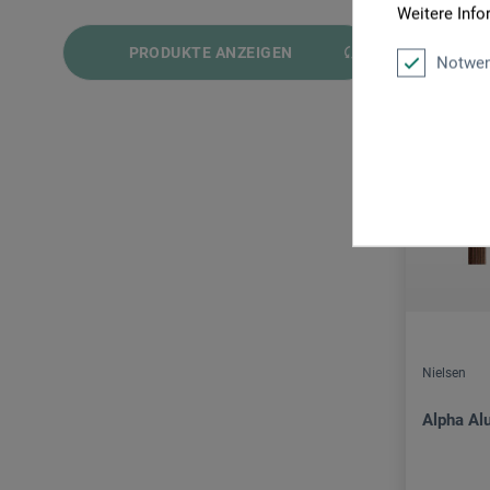
Weitere Info
und mehr
PRODUKTE ANZEIGEN
und mehr
Notwen
und mehr
und mehr
Nielsen
Alpha A