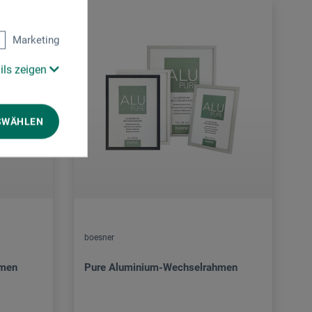
Marketing
ils zeigen
SWÄHLEN
boesner
hmen
Pure Aluminium-Wechselrahmen