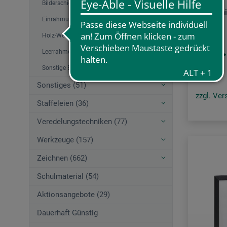
Bilderschienen und Zubehör (33)
C2 Alum
Einrahmung und Zubehör (86)
Holz-Wechselrahmen (24)
17
Leerrahmen (9)
ab
Sonstige Bilderrahmen (1)
Sonstiges (51)
zzgl. Ve
Staffeleien (36)
Veredelungstechniken (77)
Werkzeuge (157)
Zeichnen (662)
Schulmaterial (54)
Aktionsangebote (29)
Dauerhaft Günstig