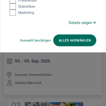
Präferenzen
Statistiken
Marketing
Details zeigen
LEUCHTENDE ALPEN IN PASTELL
Auswahl bestätigen
ALLES AUSWÄHLEN
03. - 05. Sep. 2026
boesner Unterentfelden
Izabela Marcinek
03