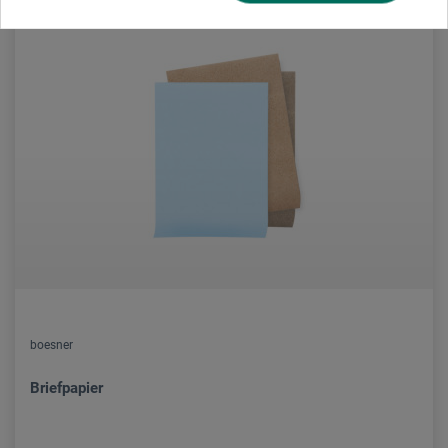
boesner
Briefpapier