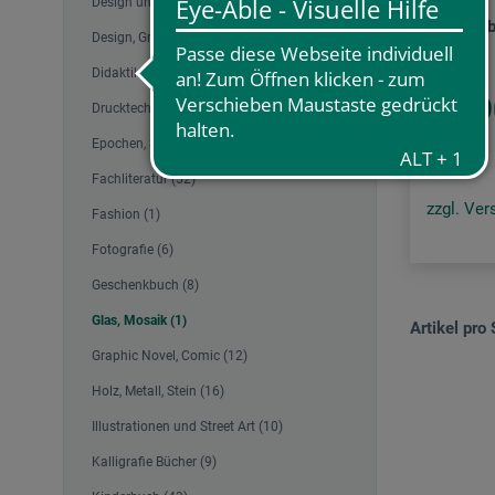
Design und Muster (2)
Restelie
Design, Grafik (10)
Didaktik und Therapie (6)
27.9
Drucktechnik Bücher (13)
Epochen, Sammlungen (3)
Fachliteratur (52)
zzgl. Ve
Fashion (1)
Fotografie (6)
Geschenkbuch (8)
Glas, Mosaik (1)
Artikel pro 
Graphic Novel, Comic (12)
Holz, Metall, Stein (16)
Illustrationen und Street Art (10)
Kalligrafie Bücher (9)