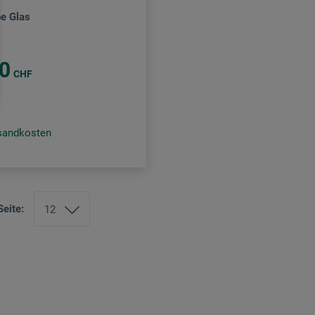
be Glas
0
CHF
rsandkosten
Seite: