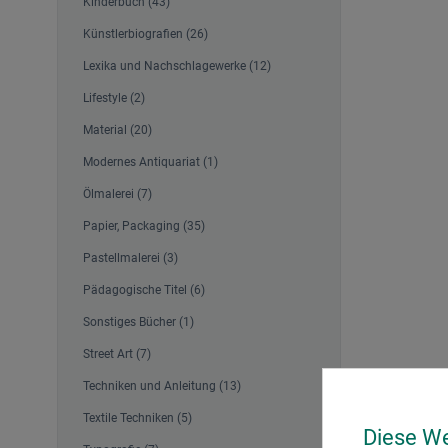
Kinderbuch (43)
Künstlerbiografien (26)
Lexika und Nachschlagewerke (12)
Lifestyle (2)
Material (20)
Modernes Antiquariat (1)
Ölmalerei (7)
Papier, Packaging (35)
Pastellmalerei (3)
Pädagogische Titel (6)
Sonstiges Bücher (1)
Street Art (7)
Techniken und Anleitung (13)
Textile Techniken (5)
Diese W