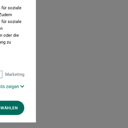
für soziale
. Zudem
für soziale
en
n oder die
ung zu
Marketing
ils zeigen
SWÄHLEN