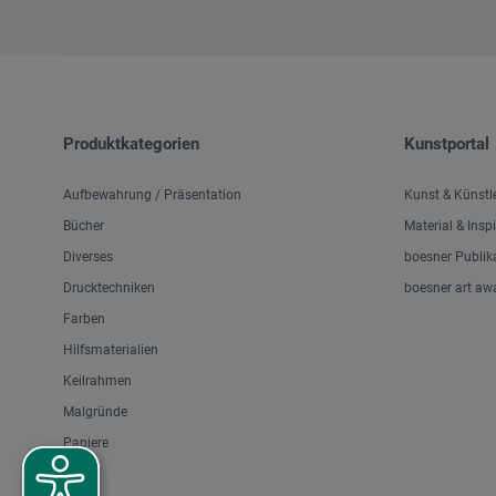
Produktkategorien
Kunstportal
Aufbewahrung / Präsentation
Kunst & Künstl
Bücher
Material & Insp
Diverses
boesner Publik
Drucktechniken
boesner art aw
Farben
Hilfsmaterialien
Keilrahmen
Malgründe
Papiere
Pinsel