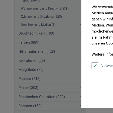
Typografie (7)
Wir verwende
Wahrnehmung und Kreativität (38)
Medien anbie
Zeichnen und Skizzieren (125)
geben wir In
Medien, Werb
Non Book und Medien (8)
möglicherwei
Drucktechniken (109)
sie im Rahme
Farben (889)
unseren Cook
Hilfsmaterialien (128)
Weitere Info
Keilrahmen (20)
Notwen
Malgründe (75)
Papiere (418)
Pinsel (303)
Plastisches Gestalten (333)
Rahmen (162)