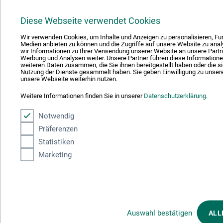
Eigentumsvorbehalt und Gerichtsstand
Diese Webseite verwendet Cookies
Die gelieferten Waren unterliegen in allen Fällen unserem
uneingeschränkten Eigentumsvorbehalt bis zur Bezahlung.
Wir verwenden Cookies, um Inhalte und Anzeigen zu personalisieren, Fun
Medien anbieten zu können und die Zugriffe auf unsere Website zu ana
Gerichtsstand ist Unterentfelden.
wir Informationen zu Ihrer Verwendung unserer Website an unsere Partne
Werbung und Analysen weiter. Unsere Partner führen diese Information
weiteren Daten zusammen, die Sie ihnen bereitgestellt haben oder die s
Sonstige Vorbehalte und Haftung
Nutzung der Dienste gesammelt haben. Sie geben Einwilligung zu unser
unsere Webseite weiterhin nutzen.
Druckfehler, Verfügbarkeit, Auftragsannahme, Preisänderungen
Weitere Informationen finden Sie in unserer
Datenschutzerklärung
.
und Irrtümer bleiben vorbehalten. Unsere Haftung für
handelsübliche Qualität der angebotenen Artikel wird begrenzt,
Notwendig
entweder auf Ersatzlieferung oder Behebung begründeter
Präferenzen
Mängelrügen. Für Folgeschäden kann keine Haftung
Statistiken
übernommen werden.
Marketing
Auskünfte technischer Art
Auskünfte technischer Art auf Verarbeitungsweisen von uns
gelieferter Produkte erfolgen nach bestem Wissen, jedoch
Auswahl bestätigen
ALL
unverbindlich und unter Ausschluss jeglicher Haftung.