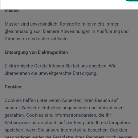
Muster
Muster sind unverbindlich. Rohstoffe fallen nicht immer
gleichmässig aus, kleinere Abweichungen in Ausführung und
Dimension sind daher zulässig.
Entsorgung von Elektrogeräten
Elektronische Geräte können Sie bei uns abgeben. Wir
übernehmen die umweltgerechte Entsorgung.
Cookies
Cookies helfen unter vielen Aspekten, Ihren Besuch auf
unserer Webseite einfacher, angenehmer und sinnvoller zu
gestalten. Cookies sind Informationsdateien, die Ihr
Webbrowser automatisch auf der Festplatte Ihres Computers
speichert, wenn Sie unsere Internetseite besuchen. Cookies
beschädigen weder die Festplatte Ihres Rechners noch werden