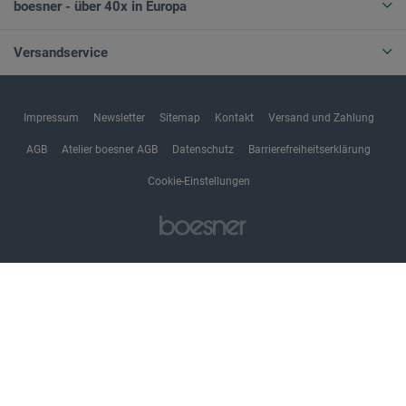
boesner - über 40x in Europa
Versandservice
Impressum
Newsletter
Sitemap
Kontakt
Versand und Zahlung
AGB
Atelier boesner AGB
Datenschutz
Barrierefreiheitserklärung
Cookie-Einstellungen