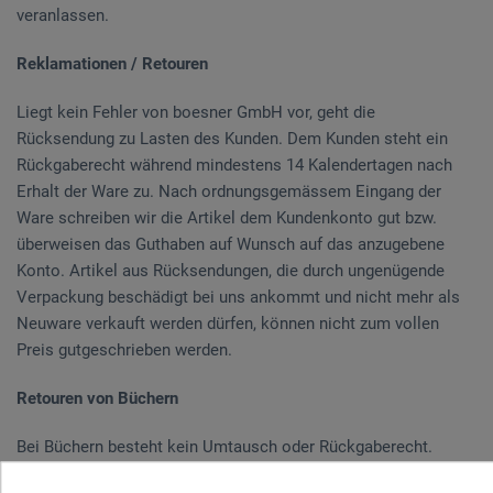
veranlassen.
Reklamationen / Retouren
Liegt kein Fehler von boesner GmbH vor, geht die
Rücksendung zu Lasten des Kunden. Dem Kunden steht ein
Rückgaberecht während mindestens 14 Kalendertagen nach
Erhalt der Ware zu. Nach ordnungsgemässem Eingang der
Ware schreiben wir die Artikel dem Kundenkonto gut bzw.
überweisen das Guthaben auf Wunsch auf das anzugebene
Konto. Artikel aus Rücksendungen, die durch ungenügende
Verpackung beschädigt bei uns ankommt und nicht mehr als
Neuware verkauft werden dürfen, können nicht zum vollen
Preis gutgeschrieben werden.
Retouren von Büchern
Bei Büchern besteht kein Umtausch oder Rückgaberecht.