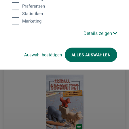
Präferenzen
Statistiken
49.50
CHF
Marketing
Details zeigen
zzgl. Versandkosten
Auswahl bestätigen
ALLES AUSWÄHLEN