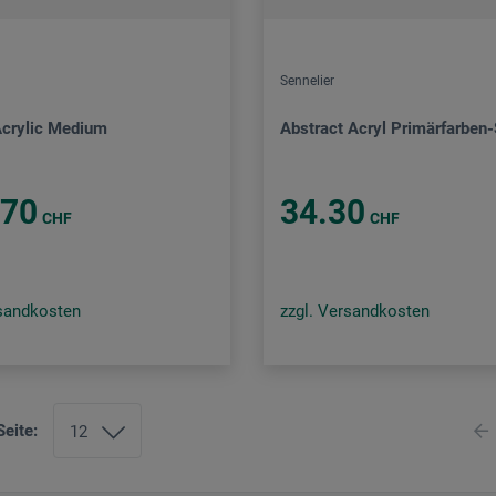
Sennelier
Acrylic Medium
Abstract Acryl Primärfarben-
.70
34.30
CHF
CHF
rsandkosten
zzgl. Versandkosten
Seite: