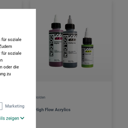
für soziale
. Zudem
für soziale
en
n oder die
ung zu
Golden
Marketing
High Flow Acrylics
ils zeigen