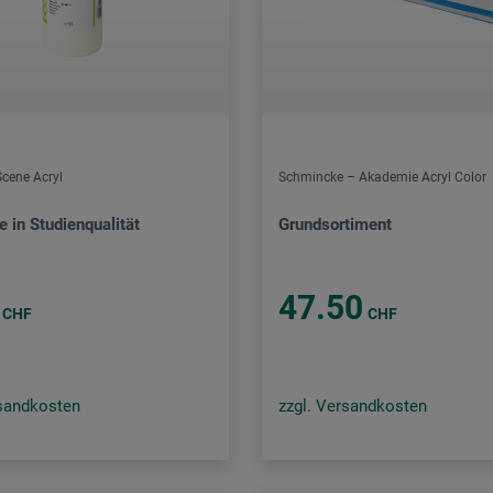
Scene Acryl
Schmincke – Akademie Acryl Color
e in Studienqualität
Grundsortiment
47.50
CHF
CHF
rsandkosten
zzgl. Versandkosten