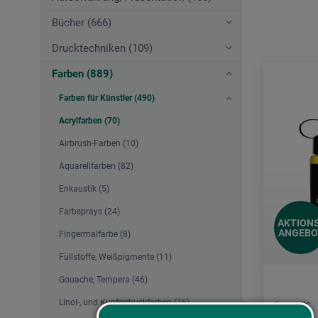
Bücher (666)
Drucktechniken (109)
Farben (889)
Farben für Künstler (490)
Acrylfarben (70)
Airbrush-Farben (10)
Aquarellfarben (82)
Enkaustik (5)
Farbsprays (24)
AKTIONS
ANGEBO
Fingermalfarbe (8)
Füllstoffe, Weißpigmente (11)
Gouache, Tempera (46)
Linol-, und Kupferdruckfarben (16)
Aquarylic