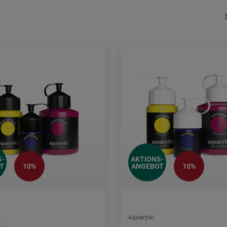
-
AKTIONS-
T
ANGEBOT
10%
10%
Aquarylic