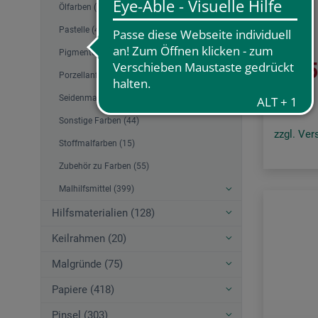
Ölfarben (33)
Color
Pastelle (40)
Pigmente (11)
4.
ab
Porzellanfarben (16)
Seidenmalfarbe (4)
Sonstige Farben (44)
zzgl. Ve
Stoffmalfarben (15)
Zubehör zu Farben (55)
Malhilfsmittel (399)
Hilfsmaterialien (128)
Keilrahmen (20)
Malgründe (75)
Papiere (418)
Pinsel (303)