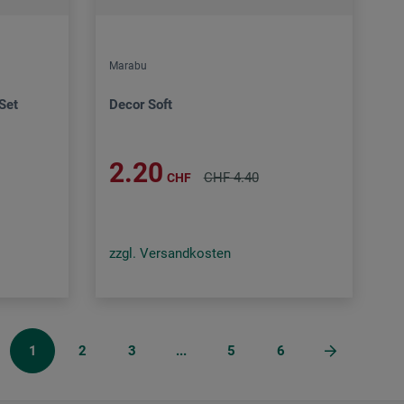
Marabu
Set
Decor Soft
2.20
CHF 4.40
CHF
zzgl. Versandkosten
1
2
3
...
5
6