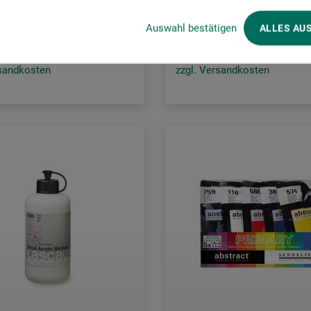
0
15.10
CHF
ab
CHF
Auswahl bestätigen
ALLES AU
rsandkosten
zzgl. Versandkosten