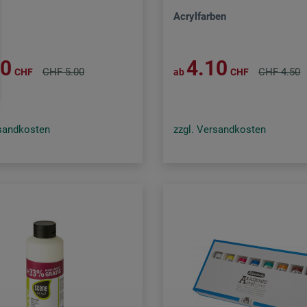
Acrylfarben
50
4.10
CHF 5.00
CHF 4.50
CHF
ab
CHF
rsandkosten
zzgl. Versandkosten