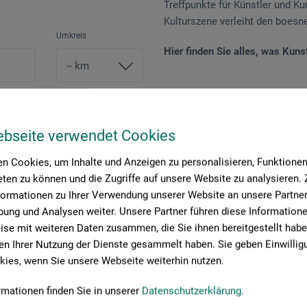
Treffpunkte für Künstler und Ku
Kulturszene verleiht den boesne
Umkreis
Hier finden Sie alles, was Kuns
mehr als 26'000 Artikel aus
ein grosses Angebot an Bi
ebseite verwendet Cookies
einen professionellen Einr
n Cookies, um Inhalte und Anzeigen zu personalisieren, Funktionen 
ein Angebot an Büchern und
ten zu können und die Zugriffe auf unsere Website zu analysieren
formationen zu Ihrer Verwendung unserer Website an unsere Partner 
Kurse und Veranstaltungen
ung und Analysen weiter. Unsere Partner führen diese Information
se mit weiteren Daten zusammen, die Sie ihnen bereitgestellt habe
... und das alles in einem anre
n Ihrer Nutzung der Dienste gesammelt haben. Sie geben Einwillig
ies, wenn Sie unsere Webseite weiterhin nutzen.
rmationen finden Sie in unserer
Datenschutzerklärung
.