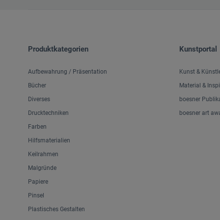
Produktkategorien
Kunstportal
Aufbewahrung / Präsentation
Kunst & Künstl
Bücher
Material & Insp
Diverses
boesner Publik
Drucktechniken
boesner art aw
Farben
Hilfsmaterialien
Keilrahmen
Malgründe
Papiere
Pinsel
Plastisches Gestalten