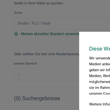
direkt in Ihrer Nähe zu suchen:
Suche
Meinen aktuellen Standort verwenden
Diese W
Oder wählen Sie hier eine Niederlassung aus:
Wir verwende
Medien anbie
boesner Standort
geben wir In
Medien, Werb
möglicherwei
sie im Rahme
unseren Cook
(0) Suchergebnisse
Weitere Info