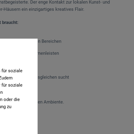
nstbegeisterte. Der enge Kontakt zur lokalen Kunst- und
r-Häusern ein einzigartiges kreatives Flair.
t braucht:
 allen künstlerischen Bereichen
lderrahmen und Rahmenleisten
ahmungsservice
für soziale
 Medien, das seinesgleichen sucht
. Zudem
für soziale
en
n oder die
genden, künstlerischen Ambiente.
ung zu