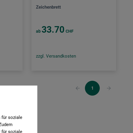
Zeichenbrett
33.70
ab
CHF
zzgl. Versandkosten
1
für soziale
. Zudem
für soziale