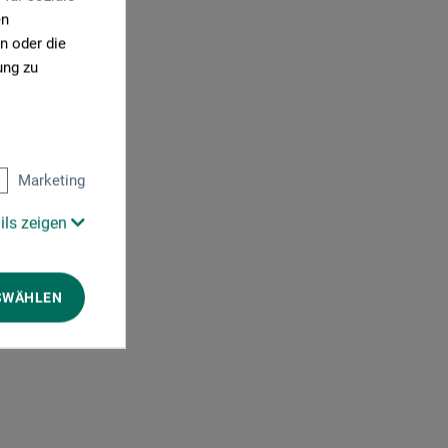
en
n oder die
ung zu
Marketing
ils zeigen
SWÄHLEN