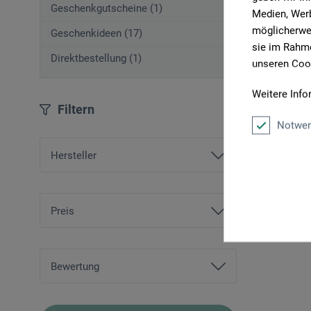
Geschenkgutscheine (1)
Medien, Werb
möglicherwei
Geschenkideen (17)
sie im Rahme
Direktbestellung (1)
unseren Cook
Weitere Info
Filtern
Notwen
Hersteller
Ars Nova
boesner
Preis
von
CHF 33.70
bis
CHF 52.00
Bewertung
und mehr