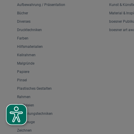
Aufbewahrung / Präsentation
Kunst & Künstl
Bücher
Material & Insp
Diverses
boesner Publik
Drucktechniken
boesner art aw
Farben
Hilfsmaterialien
Keilrahmen
Malgründe
Papiere
Pinsel
Plastisches Gestalten
Rahmen
Staffeleien
Veredelungstechniken
Werkzeuge
Zeichnen