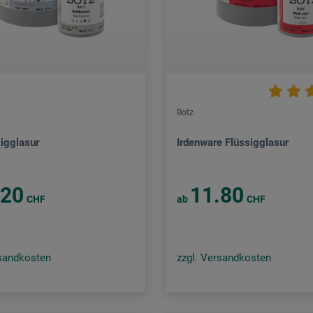
Botz
sigglasur
Irdenware Flüssigglasur
.20
11.80
CHF
ab
CHF
rsandkosten
zzgl. Versandkosten