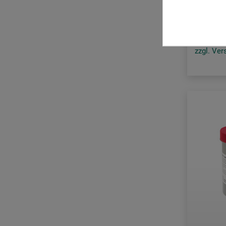
12
ab
zzgl. Ve