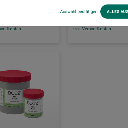
.60
13.50
CHF
CHF
Auswahl bestätigen
ALLES AU
rsandkosten
zzgl. Versandkosten