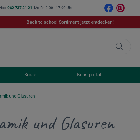
vice
062 737 21 21
Mo-Fr: 9:00 - 17:00 Uhr
Back to school Sortiment jetzt entdecken!
Kurse
Kunstportal
amik und Glasuren
amik und Glasuren