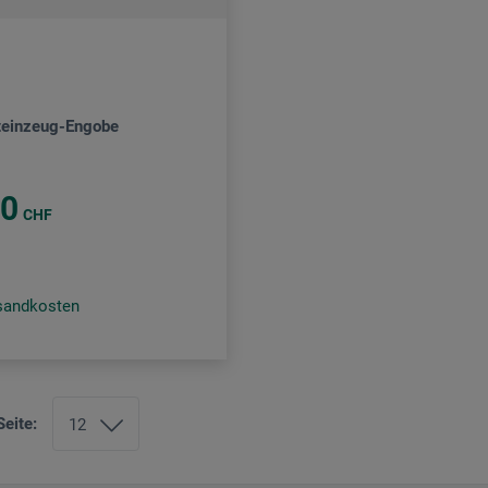
Steinzeug-Engobe
20
CHF
rsandkosten
Seite: