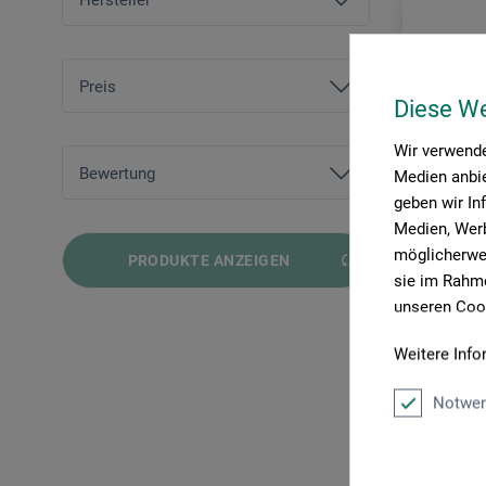
Hersteller
Botz
Terra Color
Preis
Diese W
Wir verwende
von
CHF 6.90
bis
CHF 53.70
Bewertung
Medien anbie
geben wir In
und mehr
Medien, Werb
möglicherwei
PRODUKTE ANZEIGEN
und mehr
sie im Rahme
und mehr
unseren Cook
und mehr
Weitere Info
Terra Color
Notwen
Steinzeu