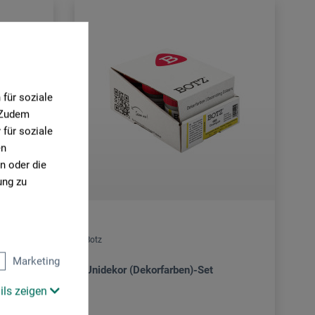
für soziale
. Zudem
für soziale
en
n oder die
ung zu
Botz
Marketing
ekte
Unidekor (Dekorfarben)-Set
ils zeigen