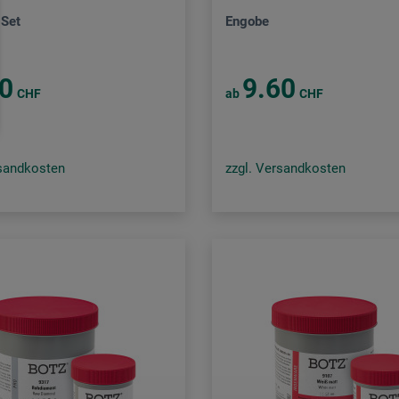
Set
Engobe
0
9.60
CHF
ab
CHF
rsandkosten
zzgl. Versandkosten