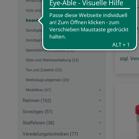
Hilfsmittel Holz, Ton, Speckstein (19)
Engoben-
Holz und Zubehör (55)
Keramik und Glasuren (10)
53.7
Sonstiges Holz, Ton, Speckstein (1)
Sonstige Formmassen und Zubehör (78)
Speckstein und Zubehör (13)
zzgl. Ve
Stein und Steinbearbeitung (35)
Ton und Zubehör (55)
Werkzeuge allgemein (20)
Modellbau (41)
Rahmen (162)
Sonstiges (51)
Staffeleien (36)
Veredelungstechniken (77)