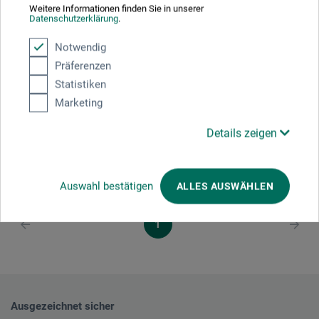
Weitere Informationen finden Sie in unserer
Start
Datenschutzerklärung
.
Tafelfolie
Notwendig
Präferenzen
Statistiken
53.30
ab
CHF
Marketing
Details zeigen
zzgl. Versandkosten
Auswahl bestätigen
ALLES AUSWÄHLEN
1
Ausgezeichnet sicher