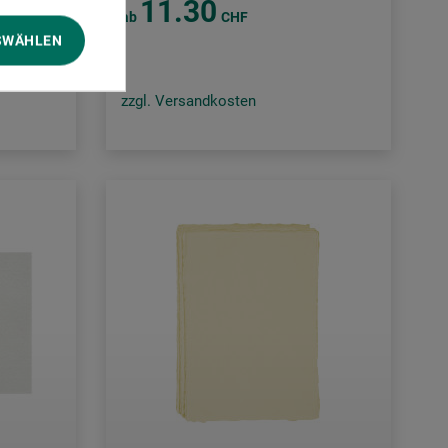
11.30
ab
CHF
SWÄHLEN
zzgl. Versandkosten