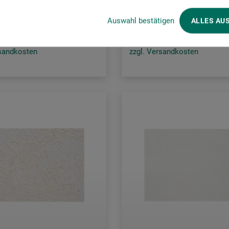
0
10.50
CHF
ab
CHF
Auswahl bestätigen
ALLES AU
rsandkosten
zzgl. Versandkosten