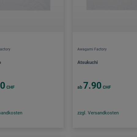
actory
Awagami Factory
o
Atsukuchi
00
7.90
CHF
ab
CHF
rsandkosten
zzgl. Versandkosten