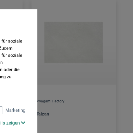
für soziale
. Zudem
für soziale
en
n oder die
ung zu
Awagami Factory
Marketing
imalaya
Taizan
ils zeigen