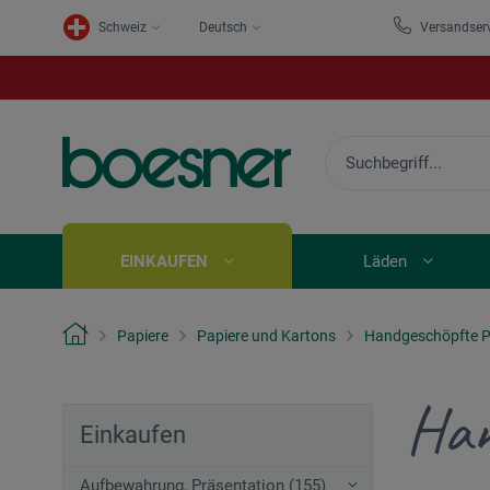
Schweiz
Deutsch
Versandser
EINKAUFEN
Läden
Papiere
Papiere und Kartons
Handgeschöpfte P
Han
Einkaufen
Aufbewahrung, Präsentation (155)