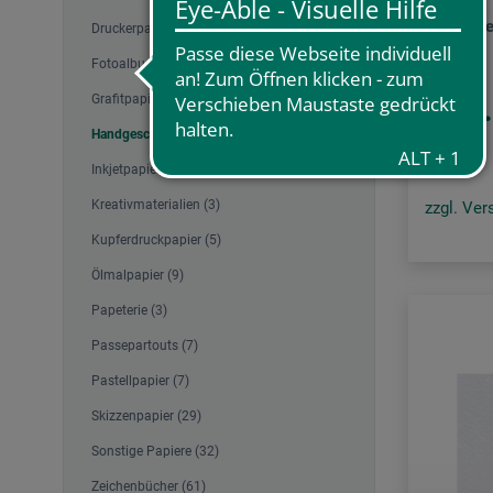
BFK-Rive
Druckerpapier, Kopierpapier (1)
Fotoalbum (4)
13
Grafitpapier, Transferpapier (1)
ab
Handgeschöpfte Papiere (23)
Inkjetpapier, Photopapier (10)
Kreativmaterialien (3)
zzgl. Ve
Kupferdruckpapier (5)
Ölmalpapier (9)
Papeterie (3)
Passepartouts (7)
Pastellpapier (7)
Skizzenpapier (29)
Sonstige Papiere (32)
Zeichenbücher (61)