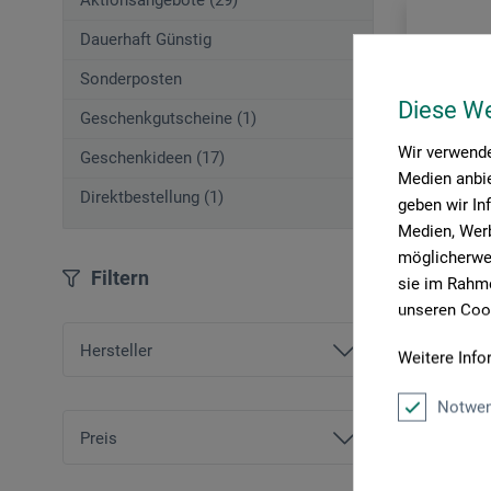
Aktionsangebote (29)
Dauerhaft Günstig
Sonderposten
Diese W
Geschenkgutscheine (1)
Wir verwende
Geschenkideen (17)
Medien anbie
Direktbestellung (1)
geben wir In
Medien, Werb
möglicherwei
Filtern
sie im Rahme
unseren Cook
Hersteller
Weitere Info
Kahari
Notwen
Arches®
Everest S
Preis
Awagami Factory