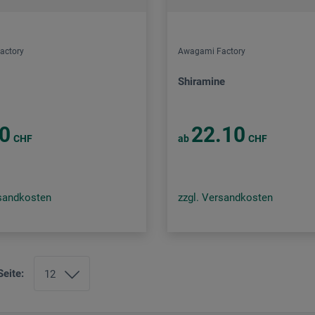
actory
Awagami Factory
Shiramine
0
22.10
CHF
ab
CHF
rsandkosten
zzgl. Versandkosten
Seite: