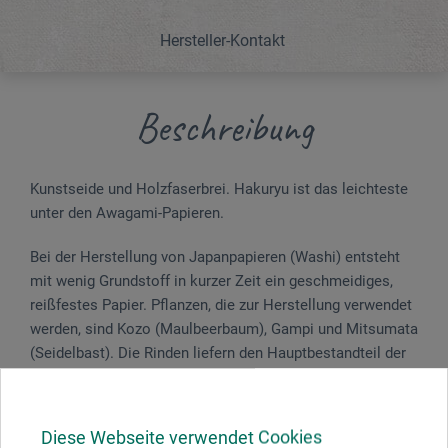
Hersteller-Kontakt
Beschreibung
Kunstseide und Holzfaserbrei. Hakuryu ist das leichteste
unter den Awagami-Papieren.
Bei der Herstellung von Japanpapieren (Washi) entsteht
mit wenig Grundstoff in kurzer Zeit ein geschmeidiges,
reißfestes Papier. Pflanzen, die zur Herstellung verwendet
werden, sind Kozo (Maulbeerbaum), Gampi und Mitsumata
(Seidelbast). Die Rinden liefern den Hauptbestandteil der
Fasern zur Herstellung des Washi. Das Japanpapier wird
mit einem Sieb aus feinen Bambusstängeln geschöpft.
Durch die Anzahl der sich wiederholenden
Diese Webseite verwendet Cookies