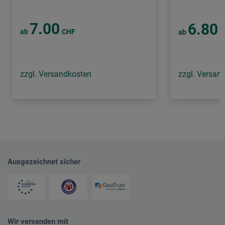
7.00
6.80
ab
CHF
ab
C
zzgl. Versandkosten
zzgl. Versan
Ausgezeichnet sicher
Wir versenden mit