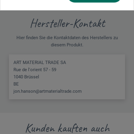
Hersteller-Kontakt
Hier finden Sie die Kontaktdaten des Herstellers zu
diesem Produkt.
ART MATERIAL TRADE SA
Rue de l'orient 57 - 59
1040 Brüssel
BE
jon.hanson@artmaterialtrade.com
Kunden kauften auch