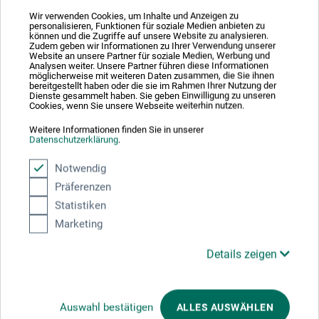
Schöpfvorgänge wird die Dicke des Blattes bestimmt. Die
Wir verwenden Cookies, um Inhalte und Anzeigen zu
Papiersorten charakterisieren verschiedene Stärken,
personalisieren, Funktionen für soziale Medien anbieten zu
Saugfähigkeiten sowie Formate und sie sind mehr oder
können und die Zugriffe auf unsere Website zu analysieren.
Zudem geben wir Informationen zu Ihrer Verwendung unserer
weniger durchscheinend. Die besonders hochwertige
Website an unsere Partner für soziale Medien, Werbung und
Analysen weiter. Unsere Partner führen diese Informationen
Qualität von Awagami-Papieren zeichnet sich durch die
möglicherweise mit weiteren Daten zusammen, die Sie ihnen
Tradition und das Wissen von jahrhundertelanger
bereitgestellt haben oder die sie im Rahmen Ihrer Nutzung der
Dienste gesammelt haben. Sie geben Einwilligung zu unseren
Herstellung aus.
Cookies, wenn Sie unsere Webseite weiterhin nutzen.
Weitere Informationen finden Sie in unserer
Datenschutzerklärung
.
Notwendig
Produktbewertungen (0)
Präferenzen
Statistiken
Marketing
Schreiben Sie die erste Bewertung zu diesem Produkt
Details zeigen
JETZT PRODUKT BEWERTEN
Auswahl bestätigen
ALLES AUSWÄHLEN