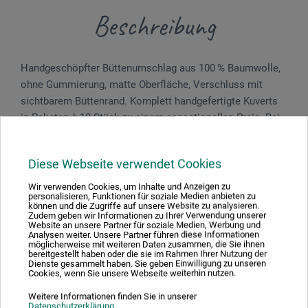
Beschreibung
Handgeschöpfter Büttenumschlag aus 100 % Baumwolle,
ohne Gummierung, matte Oberfläche, Verschluss mit
sichtbarem Büttenrand. Komplett handgefertigte Kuverts
in Paketen à 10 Stück zu einem sensationellen Preis. Bei
Naturpapieren sind leichte Farbabweichungen möglich.
Diese Webseite verwendet Cookies
Wir verwenden Cookies, um Inhalte und Anzeigen zu
personalisieren, Funktionen für soziale Medien anbieten zu
Produktbewertungen (0)
können und die Zugriffe auf unsere Website zu analysieren.
Zudem geben wir Informationen zu Ihrer Verwendung unserer
Website an unsere Partner für soziale Medien, Werbung und
Analysen weiter. Unsere Partner führen diese Informationen
möglicherweise mit weiteren Daten zusammen, die Sie ihnen
Schreiben Sie die erste Bewertung zu diesem Produkt
bereitgestellt haben oder die sie im Rahmen Ihrer Nutzung der
Dienste gesammelt haben. Sie geben Einwilligung zu unseren
Cookies, wenn Sie unsere Webseite weiterhin nutzen.
JETZT PRODUKT BEWERTEN
Weitere Informationen finden Sie in unserer
Datenschutzerklärung
.