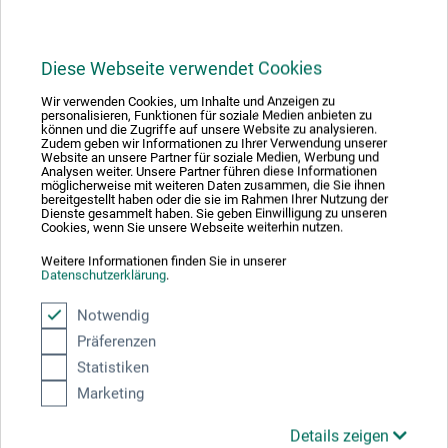
4 Sterne
0
3 Sterne
0
Diese Webseite verwendet Cookies
2 Sterne
0
1 Sterne
0
Wir verwenden Cookies, um Inhalte und Anzeigen zu
personalisieren, Funktionen für soziale Medien anbieten zu
können und die Zugriffe auf unsere Website zu analysieren.
Zudem geben wir Informationen zu Ihrer Verwendung unserer
Produkt bewerten
Website an unsere Partner für soziale Medien, Werbung und
Analysen weiter. Unsere Partner führen diese Informationen
möglicherweise mit weiteren Daten zusammen, die Sie ihnen
Sagen Sie Ihre Meinung zu diesem Produkt
bereitgestellt haben oder die sie im Rahmen Ihrer Nutzung der
Dienste gesammelt haben. Sie geben Einwilligung zu unseren
Cookies, wenn Sie unsere Webseite weiterhin nutzen.
JETZT PRODUKT BEWERTEN
Weitere Informationen finden Sie in unserer
Datenschutzerklärung
.
Notwendig
27.01.2026
Präferenzen
Top !
Statistiken
Marketing
Produkt: Montana Marker 0,7mm leer - Extra Fine
verifizierter Kauf
Details zeigen