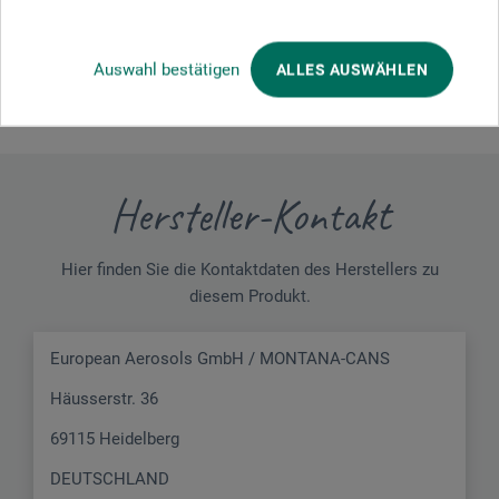
On peut remplir ces marqueurs avec la peinture acrylique
standard mélangée à l'eau. Top !!
Auswahl bestätigen
ALLES AUSWÄHLEN
Hersteller-Kontakt
Hier finden Sie die Kontaktdaten des Herstellers zu
diesem Produkt.
European Aerosols GmbH / MONTANA-CANS
Häusserstr. 36
69115 Heidelberg
DEUTSCHLAND