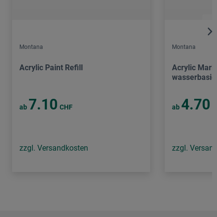
Montana
Montana
Acrylic Paint Refill
Acrylic Mark
wasserbasier
7.10
4.70
ab
CHF
ab
C
zzgl. Versandkosten
zzgl. Versan