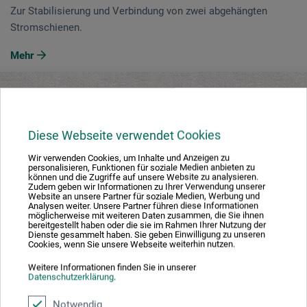
Zur Stabilisierung und Verbindung von zwei abgehängten
Stromschienen.
Mehr
Beschreibung
Bewertungen
(0)
Diese Webseite verwendet Cookies
Wir verwenden Cookies, um Inhalte und Anzeigen zu
personalisieren, Funktionen für soziale Medien anbieten zu
Hersteller-Kontakt
können und die Zugriffe auf unsere Website zu analysieren.
Zudem geben wir Informationen zu Ihrer Verwendung unserer
Website an unsere Partner für soziale Medien, Werbung und
Analysen weiter. Unsere Partner führen diese Informationen
möglicherweise mit weiteren Daten zusammen, die Sie ihnen
Beschreibung
bereitgestellt haben oder die sie im Rahmen Ihrer Nutzung der
Dienste gesammelt haben. Sie geben Einwilligung zu unseren
Cookies, wenn Sie unsere Webseite weiterhin nutzen.
Weitere Informationen finden Sie in unserer
Zur Stabilisierung und Verbindung von zwei abgehängten
Datenschutzerklärung
.
Stromschienen.
Notwendig