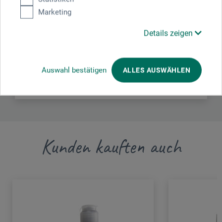
Marketing
boesner GmbH holding + innovations
Details zeigen
Gewerkenstr. 2
58456 Witten
DEUTSCHLAND
Auswahl bestätigen
ALLES AUSWÄHLEN
pm@boesner.com
Kunden kauften auch