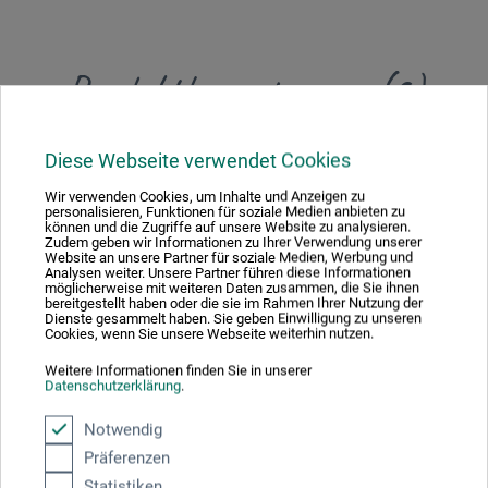
Produktbewertungen (0)
Schreiben Sie die erste Bewertung zu diesem Produkt
Diese Webseite verwendet Cookies
Wir verwenden Cookies, um Inhalte und Anzeigen zu
personalisieren, Funktionen für soziale Medien anbieten zu
JETZT PRODUKT BEWERTEN
können und die Zugriffe auf unsere Website zu analysieren.
Zudem geben wir Informationen zu Ihrer Verwendung unserer
Website an unsere Partner für soziale Medien, Werbung und
Analysen weiter. Unsere Partner führen diese Informationen
möglicherweise mit weiteren Daten zusammen, die Sie ihnen
bereitgestellt haben oder die sie im Rahmen Ihrer Nutzung der
Dienste gesammelt haben. Sie geben Einwilligung zu unseren
Cookies, wenn Sie unsere Webseite weiterhin nutzen.
Hersteller-Kontakt
Weitere Informationen finden Sie in unserer
Datenschutzerklärung
.
Notwendig
Hier finden Sie die Kontaktdaten des Herstellers zu
Präferenzen
diesem Produkt.
Statistiken