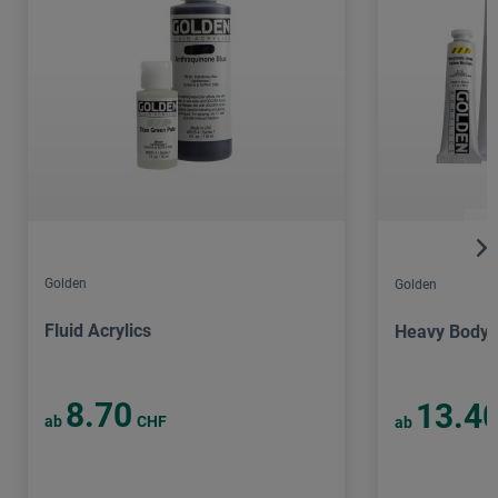
Golden
Golden
Fluid Acrylics
Heavy Body A
8.70
13.4
ab
CHF
ab