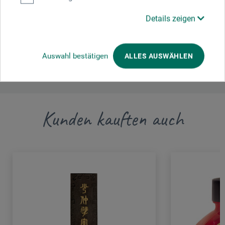
boesner GmbH distribution + logistics
Details zeigen
Liegnitzer Str. 17
58454 Witten
DE
Auswahl bestätigen
ALLES AUSWÄHLEN
info.dl@boesner.com
Kunden kauften auch