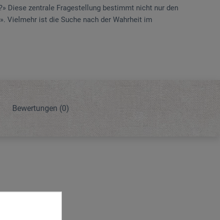
?» Diese zentrale Fragestellung bestimmt nicht nur den
n». Vielmehr ist die Suche nach der Wahrheit im
Bewertungen
(0)