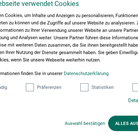
itsfindung beitragen?» Diese zentrale Fragestellung bestimmt nicht 
ebseite verwendet Cookies
Verifikation». Vielmehr ist die Suche nach der Wahrheit im künstler
n Cookies, um Inhalte und Anzeigen zu personalisieren, Funktionen 
ialen Kontext seit jeher eine der wesentlichen Konstanten im Schaff
ten zu können und die Zugriffe auf unsere Website zu analysieren
tian Bolt. Mit Texten von: Jeannette Fischer, Andrin Schütz, Marc Ph
formationen zu Ihrer Verwendung unserer Website an unsere Partner 
arla Burani
ung und Analysen weiter. Unsere Partner führen diese Information
se mit weiteren Daten zusammen, die Sie ihnen bereitgestellt habe
4.6 x 32 cm, Hardcover, dt./engl. Seidel & Schütz Vlg. 2021
n Ihrer Nutzung der Dienste gesammelt haben. Sie geben Einwillig
ies, wenn Sie unsere Webseite weiterhin nutzen.
rmationen finden Sie in unserer
Datenschutzerklärung
.
dig
Präferenzen
Statistiken
roduktbewertungen (
Deta
Auswahl bestätigen
ALLES AU
Schreiben Sie die erste Bewertung zu diesem Produkt