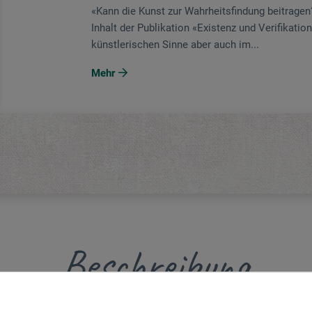
«Kann die Kunst zur Wahrheitsfindung beitragen
Inhalt der Publikation «Existenz und Verifikatio
künstlerischen Sinne aber auch im...
Mehr
Beschreibung