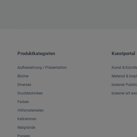
Produktkategorien
Kunstportal
Aufbewahrung / Präsentation
Kunst & Künstl
Bücher
Material & Insp
Diverses
boesner Publik
Drucktechniken
boesner art aw
Farben
Hilfsmaterialien
Keilrahmen
Malgründe
Papiere