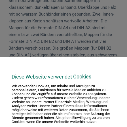
Sehr hochwertige und stabile Sammelmappe mit
klassischem, dunkelblauen Einband. Überklappe und Falz
mit schwar­zem Buch­binderleinen gebunden. Zwei Innen­
klappen aus Karton schützen wertvolle Arbeiten. Die
Mappen für die Formate DIN A4 und DIN A3 sind mit
einem bzw. zwei Bändern verschließbar, Mappen für die
Formate DIN A2, DIN B2 und DIN A1 werden mit vier
Bändern verschlossen. Die großen Mappen (für DIN B2
und DIN A1) verfügen über einen stabilen, aus schwarzem
Leder gefertigten Tragegriff.
Diese Webseite verwendet Cookies
Wir verwenden Cookies, um Inhalte und Anzeigen zu
Produktbewertungen (0)
personalisieren, Funktionen für soziale Medien anbieten zu
können und die Zugriffe auf unsere Website zu analysieren.
Zudem geben wir Informationen zu Ihrer Verwendung unserer
Website an unsere Partner für soziale Medien, Werbung und
Analysen weiter. Unsere Partner führen diese Informationen
möglicherweise mit weiteren Daten zusammen, die Sie ihnen
Schreiben Sie die erste Bewertung zu diesem Produkt
bereitgestellt haben oder die sie im Rahmen Ihrer Nutzung der
Dienste gesammelt haben. Sie geben Einwilligung zu unseren
Cookies, wenn Sie unsere Webseite weiterhin nutzen.
JETZT PRODUKT BEWERTEN