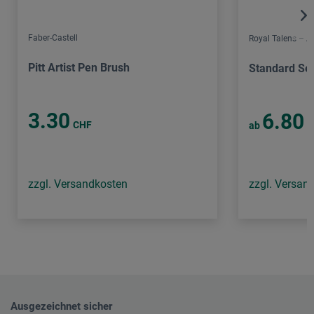
Faber-Castell
Royal Talens – 
Pitt Artist Pen Brush
Standard Ser
3.30
6.80
CHF
ab
C
zzgl. Versandkosten
zzgl. Versan
Ausgezeichnet sicher