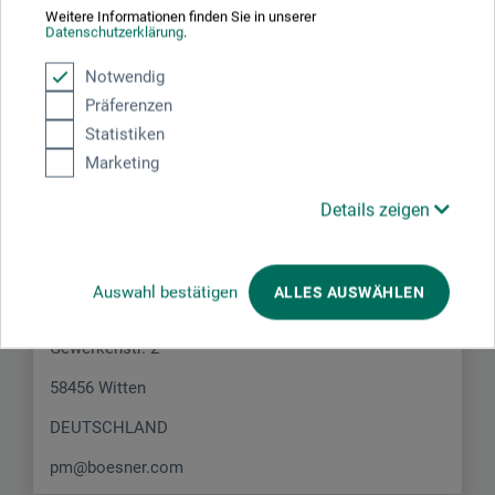
Weitere Informationen finden Sie in unserer
Datenschutzerklärung
.
Notwendig
Präferenzen
Statistiken
Hersteller-Kontakt
Marketing
Details zeigen
Hier finden Sie die Kontaktdaten des Herstellers zu
diesem Produkt.
Auswahl bestätigen
ALLES AUSWÄHLEN
boesner GmbH holding + innovations
Gewerkenstr. 2
58456 Witten
DEUTSCHLAND
pm@boesner.com