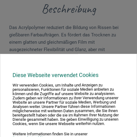
Beschreibung
Das Acrylpolymer reduziert die Bildung von Rissen bei
gießbaren Farbaufträgen. Es fördert das Trocknen zu
einem glatten und gleichmäßigen Film mit
ausgezeichneter Flexibilität und Glanz, aber mit
gemäßigter Klarheit. Es eignet sich ebenfalls zur
Erhöhung der Haftung auf kalkhaltigen Oberflächen.
Diese Webseite verwendet Cookies
Wir verwenden Cookies, um Inhalte und Anzeigen zu
personalisieren, Funktionen für soziale Medien anbieten zu
Produktbewertungen (0)
können und die Zugriffe auf unsere Website zu analysieren.
Zudem geben wir Informationen zu Ihrer Verwendung unserer
Website an unsere Partner für soziale Medien, Werbung und
Analysen weiter. Unsere Partner führen diese Informationen
möglicherweise mit weiteren Daten zusammen, die Sie ihnen
bereitgestellt haben oder die sie im Rahmen Ihrer Nutzung der
Schreiben Sie die erste Bewertung zu diesem Produkt
Dienste gesammelt haben. Sie geben Einwilligung zu unseren
Cookies, wenn Sie unsere Webseite weiterhin nutzen.
JETZT PRODUKT BEWERTEN
Weitere Informationen finden Sie in unserer