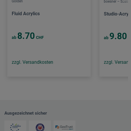
Golden
boesner – Scene 
Fluid Acrylics
Studio-Acryl
8.70
9.80
ab
CHF
ab
C
zzgl. Versandkosten
zzgl. Versan
Ausgezeichnet sicher