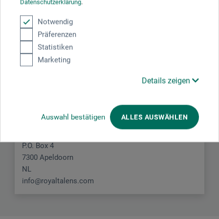
Datenschutzerklärung
.
Notwendig
Präferenzen
Statistiken
Marketing
Hersteller-Kontakt
Details zeigen
Hier finden Sie die Kontaktdaten des Herstellers zu
diesem Produkt.
Auswahl bestätigen
ALLES AUSWÄHLEN
Royal Talens
P.O. Box 4
7300 Apeldoorn
NL
info@royaltalens.com