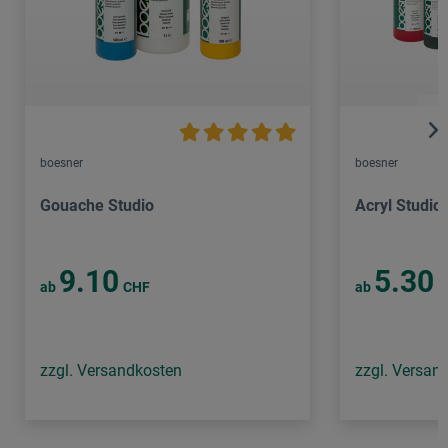
boesner
boesner
Gouache Studio
Acryl Studio
9.10
5.30
ab
CHF
ab
C
zzgl. Versandkosten
zzgl. Versan