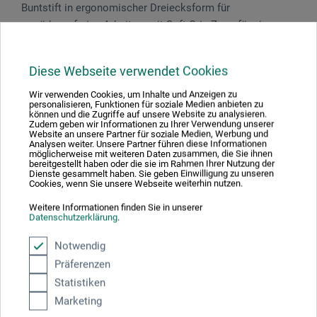
Buntstift in ergonomischer Dreiecksform für
ermüdungsfreies Arbeiten, mit Soft-Grip-Zone für einen
sicheren und rutschfesten Griff. Auf dem in Minenfarbe
lackierten Holzschaft ist zusätzlich ein Namensfeld
Diese Webseite verwendet Cookies
angebracht. Die Hochleistungs-Mine (Ø 3,25 mm) ist dank
einer Spezialverleimung besonders bruchsicher.
Wir verwenden Cookies, um Inhalte und Anzeigen zu
personalisieren, Funktionen für soziale Medien anbieten zu
Hochwertige Pigmente garantieren starke Leuchtkraft und
können und die Zugriffe auf unsere Website zu analysieren.
Zudem geben wir Informationen zu Ihrer Verwendung unserer
eine angenehm weiche Farbabgabe. Die Farben sind
Website an unsere Partner für soziale Medien, Werbung und
vollständig wasservermalbar. Holz aus zertifizierter
Analysen weiter. Unsere Partner führen diese Informationen
möglicherweise mit weiteren Daten zusammen, die Sie ihnen
nachhaltiger Forstwirtschaft (Eco Pencil), Lackierung und
bereitgestellt haben oder die sie im Rahmen Ihrer Nutzung der
Dienste gesammelt haben. Sie geben Einwilligung zu unseren
Soft-Grip-Zone aus umweltfreundlichem Wasserlack.
Cookies, wenn Sie unsere Webseite weiterhin nutzen.
Made in Germany.
Weitere Informationen finden Sie in unserer
Datenschutzerklärung
.
Notwendig
Produktbewertungen (0)
Präferenzen
Statistiken
Marketing
Schreiben Sie die erste Bewertung zu diesem Produkt