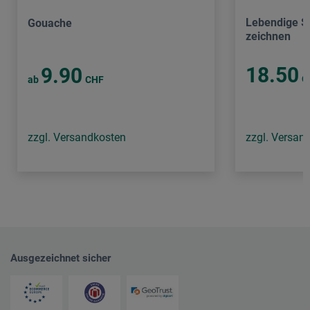
Lebendige S
Gouache
zeichnen
18.50
9.90
C
ab
CHF
zzgl. Versandkosten
zzgl. Versan
Ausgezeichnet sicher