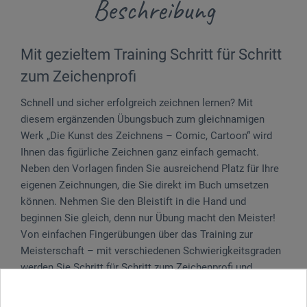
Beschreibung
Mit gezieltem Training Schritt für Schritt
zum Zeichenprofi
Schnell und sicher erfolgreich zeichnen lernen? Mit
diesem ergänzenden Übungsbuch zum gleichnamigen
Werk „Die Kunst des Zeichnens – Comic, Cartoon“ wird
Ihnen das figürliche Zeichnen ganz einfach gemacht.
Neben den Vorlagen finden Sie ausreichend Platz für Ihre
eigenen Zeichnungen, die Sie direkt im Buch umsetzen
können. Nehmen Sie den Bleistift in die Hand und
beginnen Sie gleich, denn nur Übung macht den Meister!
Von einfachen Fingerübungen über das Training zur
Meisterschaft – mit verschiedenen Schwierigkeitsgraden
werden Sie Schritt für Schritt zum Zeichenprofi und
zeichen schon bald Comicfiguren, Karikaturen und kleine
Cartoons. Das sorgfältig und nach didaktischen