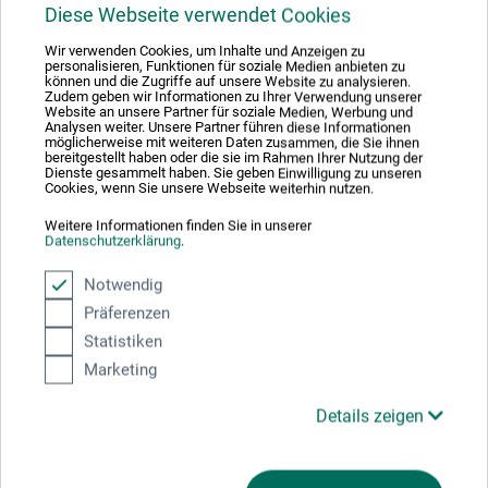
Gesichtspunkten zusammengestellte Werk basiert auf den
Diese Webseite verwendet Cookies
erfolgreichen Publikationen von Walter Foster, von denen
Wir verwenden Cookies, um Inhalte und Anzeigen zu
bislang weit über 1,5 Millionen Exemplare begeisterte
personalisieren, Funktionen für soziale Medien anbieten zu
können und die Zugriffe auf unsere Website zu analysieren.
Leser fanden.
Zudem geben wir Informationen zu Ihrer Verwendung unserer
Website an unsere Partner für soziale Medien, Werbung und
Analysen weiter. Unsere Partner führen diese Informationen
112 S., durchg. illustr., 22,9 x 30,5 cm, Softcover, dt.,
möglicherweise mit weiteren Daten zusammen, die Sie ihnen
bereitgestellt haben oder die sie im Rahmen Ihrer Nutzung der
frechverlag 2021
Dienste gesammelt haben. Sie geben Einwilligung zu unseren
Cookies, wenn Sie unsere Webseite weiterhin nutzen.
Weitere Informationen finden Sie in unserer
Datenschutzerklärung
.
Produktbewertungen (0)
Notwendig
Präferenzen
Statistiken
Schreiben Sie die erste Bewertung zu diesem Produkt
Marketing
Details zeigen
JETZT PRODUKT BEWERTEN