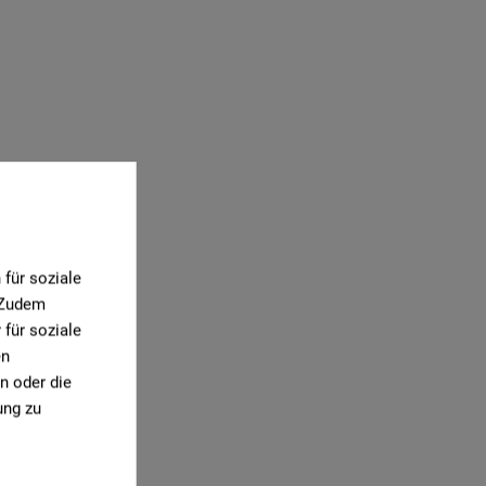
für soziale
0)
. Zudem
für soziale
en
n oder die
ung zu