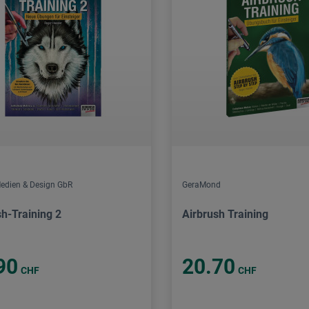
edien & Design GbR
GeraMond
sh-Training 2
Airbrush Training
90
20.70
CHF
CHF