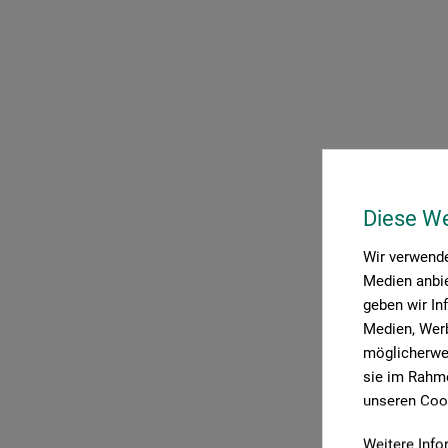
Diese W
Wir verwende
P
Medien anbie
geben wir In
Medien, Werb
möglicherwei
sie im Rahme
unseren Cook
Weitere Info