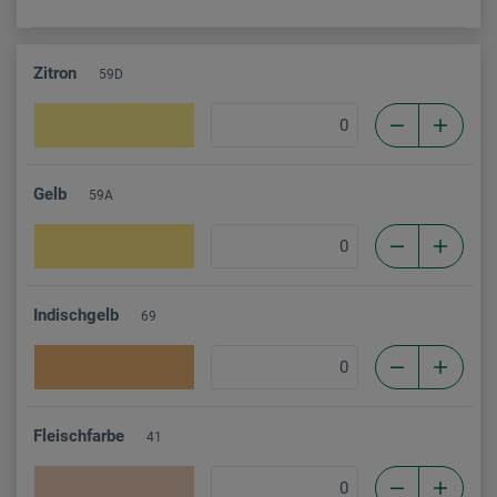
Zitron
59D
Gelb
59A
Indischgelb
69
Fleischfarbe
41