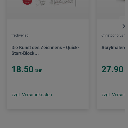
frechverlag
Christophorus Ve
Die Kunst des Zeichnens - Quick-
Acrylmalerei
Start-Block...
18.50
27.90
CHF
C
zzgl. Versandkosten
zzgl. Versan