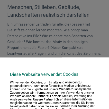
Menschen, Stillleben, Gebäude,
Landschaften realistisch darstellen
Ein umfassender Leitfaden für alle, die (besser) mit
Bleistift zeichnen lernen möchten. Wie bringt man
Perspektive ins Bild? Wie zeichnet man Schatten von
Gebäuden? Wie kommt das Motiv in den richtigen
Proportionen aufs Papier? Dieser Kompaktkurs
beantwortet alle Fragen rund um die Kunst des Zeichnens.
208 S., 350 Abb., 16, x 23,5 cm, Softcover, dt.,
Christophorus Verlag 2022
Diese Webseite verwendet Cookies
Wir verwenden Cookies, um Inhalte und Anzeigen zu
personalisieren, Funktionen für soziale Medien anbieten zu
können und die Zugriffe auf unsere Website zu analysieren.
Zudem geben wir Informationen zu Ihrer Verwendung unserer
Produktbewertungen (0)
Website an unsere Partner für soziale Medien, Werbung und
Analysen weiter. Unsere Partner führen diese Informationen
möglicherweise mit weiteren Daten zusammen, die Sie ihnen
bereitgestellt haben oder die sie im Rahmen Ihrer Nutzung der