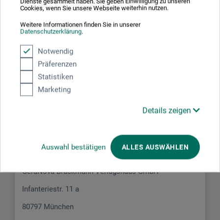
Dienste gesammelt haben. Sie geben Einwilligung zu unseren
Schreiben Sie die erste Bewertung zu diesem Produkt
Cookies, wenn Sie unsere Webseite weiterhin nutzen.
Weitere Informationen finden Sie in unserer
Datenschutzerklärung
.
JETZT PRODUKT BEWERTEN
Notwendig
Präferenzen
Statistiken
Marketing
Hersteller-Kontakt
Details zeigen
Hier finden Sie die Kontaktdaten des Herstellers zu
diesem Produkt.
Auswahl bestätigen
ALLES AUSWÄHLEN
GeraNova Bruckmann Verlagshaus GmbH
Infanteriestr. 11 a
80797 München