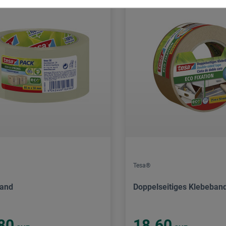
Tesa®
band
Doppelseitiges Klebeban
80
18.60