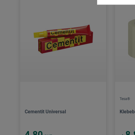
Tesa®
Cementit Universal
Klebe
4.80
8.