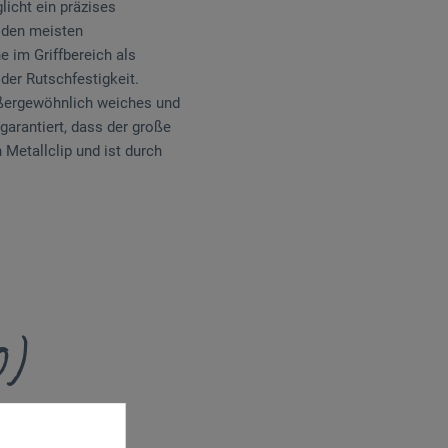
icht ein präzises
t den meisten
 im Griffbereich als
der Rutschfestigkeit.
ußergewöhnlich weiches und
garantiert, dass der große
 Metallclip und ist durch
0)