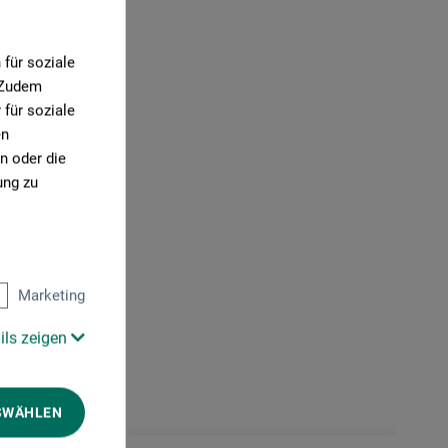
für soziale
. Zudem
für soziale
en
n oder die
ung zu
Marketing
ils zeigen
SWÄHLEN