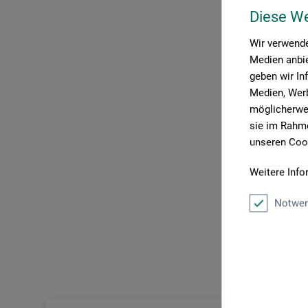
Diese W
Wir verwende
Medien anbie
geben wir In
Medien, Werb
möglicherwei
sie im Rahme
unseren Cook
Weitere Info
Notwen