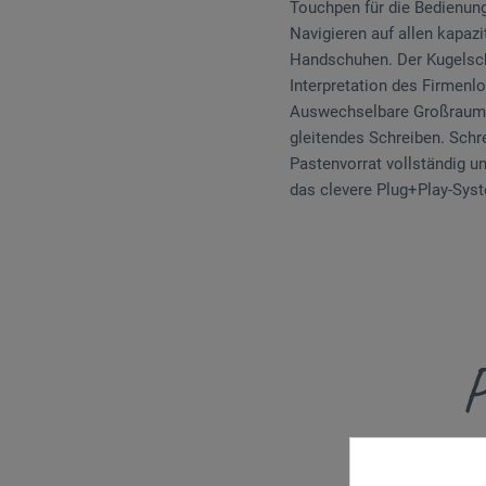
Touchpen für die Bedienun
Navigieren auf allen kapaz
Handschuhen. Der Kugelschr
Interpretation des Firmenl
Auswechselbare Großraummi
gleitendes Schreiben. Schr
Pastenvorrat vollständig un
das clevere Plug+Play-Sys
P