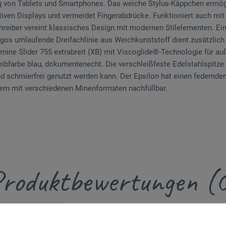
g von Tablets und Smartphones. Das weiche Stylus-Käppchen ermögl
itiven Displays und vermeidet Fingerabdrücke. Funktioniert auch mi
eiber vereint klassisches Design mit modernen Stilelementen. Eine
ogos umlaufende Dreifachlinie aus Weichkunststoff dient zusätzlich 
ne Slider 755 extrabreit (XB) mit Viscoglide®-Technologie für a
eibfarbe blau, dokumentenecht. Die verschleißfeste Edelstahlspitze 
d schmierfrei genutzt werden kann. Der Epsilon hat einen federnden
tem mit verschiedenen Minenformaten nachfüllbar.
roduktbewertungen (