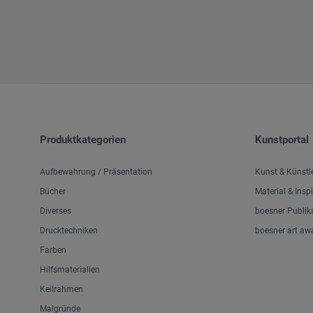
Produktkategorien
Kunstportal
Aufbewahrung / Präsentation
Kunst & Künstl
Bücher
Material & Insp
Diverses
boesner Publik
Drucktechniken
boesner art aw
Farben
Hilfsmaterialien
Keilrahmen
Malgründe