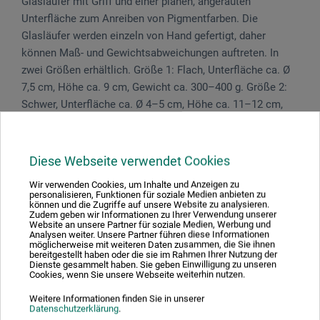
Glasläufer mit Griff und einer planen, angerauten
Unterfläche zum Anreiben von Pigmentfarben. Die
Glasläufer werden einzeln von Hand gefertigt, daher
können Maß- und Gewichtsabweichungen auftreten. In
zwei Größen erhältlich. Größe 1: Flach, Unterfläche ca. Ø
7,5 cm, Höhe ca. 9 cm, Gewicht ca. 300–400 g. Größe 2:
Schwer, Unterfläche ca. Ø 4–5 cm, Höhe ca. 11–12 cm,
Gewicht ca. 325–450 g.
Diese Webseite verwendet Cookies
Wir verwenden Cookies, um Inhalte und Anzeigen zu
Produktbewertungen (0)
personalisieren, Funktionen für soziale Medien anbieten zu
können und die Zugriffe auf unsere Website zu analysieren.
Zudem geben wir Informationen zu Ihrer Verwendung unserer
Website an unsere Partner für soziale Medien, Werbung und
Analysen weiter. Unsere Partner führen diese Informationen
Schreiben Sie die erste Bewertung zu diesem Produkt
möglicherweise mit weiteren Daten zusammen, die Sie ihnen
bereitgestellt haben oder die sie im Rahmen Ihrer Nutzung der
Dienste gesammelt haben. Sie geben Einwilligung zu unseren
Cookies, wenn Sie unsere Webseite weiterhin nutzen.
JETZT PRODUKT BEWERTEN
Weitere Informationen finden Sie in unserer
Datenschutzerklärung
.