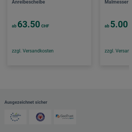
Anreibescheibe
Malmesser
63.50
5.00
ab
CHF
ab
C
zzgl. Versandkosten
zzgl. Versan
Ausgezeichnet sicher