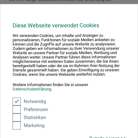
Festigkeit von Gießmassen. Polyester-Gießharz wird mit
den Schnitzeln zu einem dicken Brei vermengt. Danach
wird das Material mit dem Härter vermischt und kann als
Diese Webseite verwendet Cookies
schnell aushärtende Spachtelmasse für robuste und
Wir verwenden Cookies, um Inhalte und Anzeigen zu
stabile Gestaltungen verwendet werden. Für die
personalisieren, Funktionen für soziale Medien anbieten zu
Herstellung dünnwandiger Formteile mit extremer
können und die Zugriffe auf unsere Website zu analysieren.
Zudem geben wir Informationen zu Ihrer Verwendung unserer
Festigkeit können Glasfaserschnitzel auch in keramische
Website an unsere Partner für soziale Medien, Werbung und
Analysen weiter. Unsere Partner führen diese Informationen
Gießmassen (Artelin, Artestone, Crealin, Kermolin etc.)
möglicherweise mit weiteren Daten zusammen, die Sie ihnen
sowie in pulverförmige Modelliermassen wie
bereitgestellt haben oder die sie im Rahmen Ihrer Nutzung der
Dienste gesammelt haben. Sie geben Einwilligung zu unseren
Papiermaché oder Plastiform eingemischt werden.
Cookies, wenn Sie unsere Webseite weiterhin nutzen.
Weitere Informationen finden Sie in unserer
Datenschutzerklärung
.
Notwendig
Produktbewertungen (0)
Präferenzen
Statistiken
Marketing
Schreiben Sie die erste Bewertung zu diesem Produkt