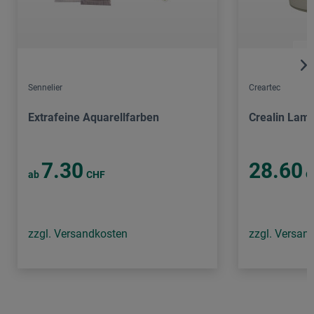
Sennelier
Creartec
Extrafeine Aquarellfarben
Crealin Lami
7.30
28.60
ab
CHF
C
zzgl. Versandkosten
zzgl. Versan