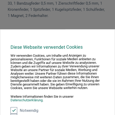
33, 1 Band­zugfeder 0,5 mm, 1 Zier­schriftfeder 0,5 mm, 1
Kronenfeder, 1 Spitz­feder, 1 Kugel­spitzfeder, 1 Schulfeder,
1 Magnet, 2 Feder­halter.
Produktbewertungen (0)
Diese Webseite verwendet Cookies
Wir verwenden Cookies, um Inhalte und Anzeigen zu
personalisieren, Funktionen für soziale Medien anbieten zu
Schreiben Sie die erste Bewertung zu diesem Produkt
können und die Zugriffe auf unsere Website zu analysieren.
Zudem geben wir Informationen zu Ihrer Verwendung unserer
Website an unsere Partner für soziale Medien, Werbung und
Analysen weiter. Unsere Partner führen diese Informationen
JETZT PRODUKT BEWERTEN
möglicherweise mit weiteren Daten zusammen, die Sie ihnen
bereitgestellt haben oder die sie im Rahmen Ihrer Nutzung der
Dienste gesammelt haben. Sie geben Einwilligung zu unseren
Cookies, wenn Sie unsere Webseite weiterhin nutzen.
Weitere Informationen finden Sie in unserer
Datenschutzerklärung
.
Hersteller-Kontakt
Notwendig