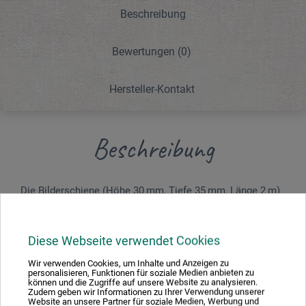
Beschreibung
Bewertungen
(0)
Hersteller-Kontakt
Beschreibung
Die Bilderschiene (Höhe 30 mm, Tiefe 35 mm, Länge 2 m)
aus Buchenholz ist vielseitig verwendbar. Sie kann durch
Beizen oder Lackieren entsprechend der Wandfarbe Ihrer
Galerie- oder Wohnungseinrichtung gestaltet werden. Jede
Diese Webseite verwendet Cookies
Leiste hat fünf vorgebohrte Schraub­löcher pro Schiene,
Wir verwenden Cookies, um Inhalte und Anzeigen zu
die nach der Montage z. B. mit Rahmenwachs, Wand­füller,
personalisieren, Funktionen für soziale Medien anbieten zu
können und die Zugriffe auf unsere Website zu analysieren.
Gips usw. geschlossen werden können.
Zudem geben wir Informationen zu Ihrer Verwendung unserer
Website an unsere Partner für soziale Medien, Werbung und