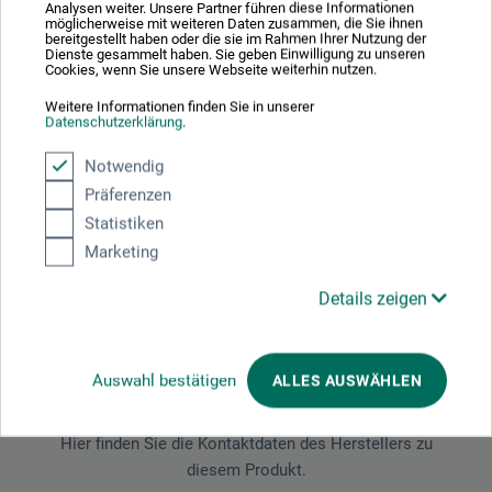
Analysen weiter. Unsere Partner führen diese Informationen
möglicherweise mit weiteren Daten zusammen, die Sie ihnen
bereitgestellt haben oder die sie im Rahmen Ihrer Nutzung der
Dienste gesammelt haben. Sie geben Einwilligung zu unseren
Cookies, wenn Sie unsere Webseite weiterhin nutzen.
Produktbewertungen (0)
Weitere Informationen finden Sie in unserer
Datenschutzerklärung
.
Schreiben Sie die erste Bewertung zu diesem Produkt
Notwendig
Präferenzen
Statistiken
JETZT PRODUKT BEWERTEN
Marketing
Details zeigen
Hersteller-Kontakt
Auswahl bestätigen
ALLES AUSWÄHLEN
Hier finden Sie die Kontaktdaten des Herstellers zu
diesem Produkt.