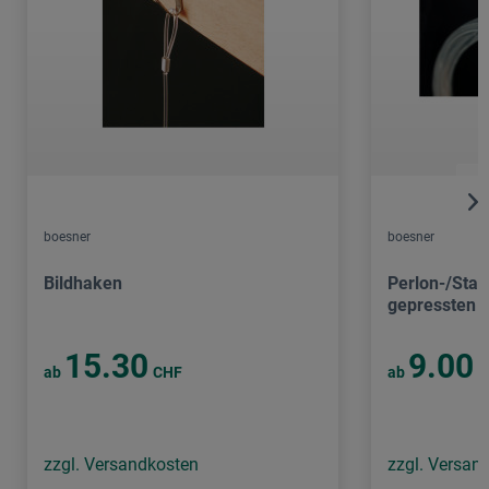
boesner
boesner
Bildhaken
Perlon-/Stahl
gepressten 
15.30
9.00
ab
CHF
ab
C
zzgl. Versandkosten
zzgl. Versan