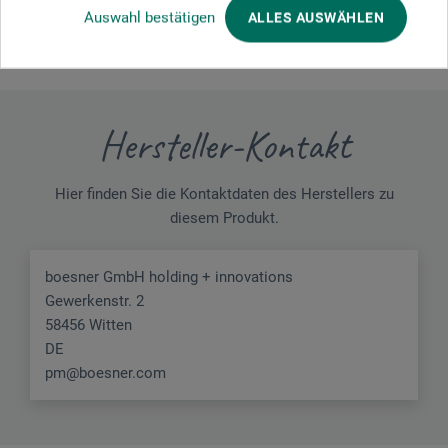
Auswahl bestätigen
ALLES AUSWÄHLEN
Hersteller-Kontakt
Hier finden Sie die Kontaktdaten des Herstellers zu
diesem Produkt.
boesner GmbH holding + innovations
Gewerkenstr. 2
58456 Witten
DE
pm@boesner.com