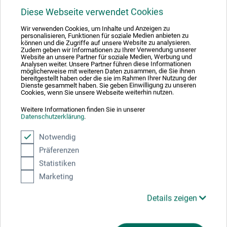
Diese Webseite verwendet Cookies
Hier finden Sie wichtige Dokumente und Dateien zu
diesem Produkt.
Wir verwenden Cookies, um Inhalte und Anzeigen zu
personalisieren, Funktionen für soziale Medien anbieten zu
können und die Zugriffe auf unsere Website zu analysieren.
Zudem geben wir Informationen zu Ihrer Verwendung unserer
Website an unsere Partner für soziale Medien, Werbung und
Analysen weiter. Unsere Partner führen diese Informationen
möglicherweise mit weiteren Daten zusammen, die Sie ihnen
Sicherheitsdatenblatt
bereitgestellt haben oder die sie im Rahmen Ihrer Nutzung der
CH-DE_boesner_Impasto-Gel_BIGx_02-2026.pdf
Dienste gesammelt haben. Sie geben Einwilligung zu unseren
Cookies, wenn Sie unsere Webseite weiterhin nutzen.
Weitere Informationen finden Sie in unserer
Datenschutzerklärung
.
Notwendig
Präferenzen
Produktbewertungen (0)
Statistiken
Marketing
Schreiben Sie die erste Bewertung zu diesem Produkt
Details zeigen
JETZT PRODUKT BEWERTEN