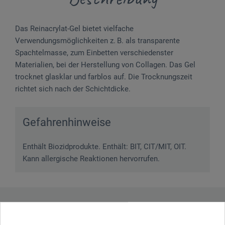
Das Reinacrylat-Gel bietet vielfache
Verwendungsmöglichkeiten z. B. als transparente
Spachtelmasse, zum Einbetten verschiedenster
Materialien, bei der Herstellung von Collagen. Das Gel
trocknet glasklar und farblos auf. Die Trocknungszeit
richtet sich nach der Schichtdicke.
Gefahrenhinweise
Enthält Biozidprodukte. Enthält: BIT, CIT/MIT, OIT.
Kann allergische Reaktionen hervorrufen.
Downloads