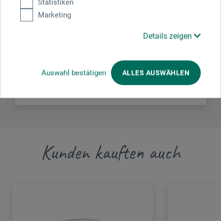
Statistiken
Hier finden Sie die Kontaktdaten des Herstellers zu
Marketing
diesem Produkt.
Details zeigen
Royal Talens
P.O. Box 4
7300 Apeldoorn
Auswahl bestätigen
ALLES AUSWÄHLEN
NL
info@royaltalens.com
Kunden kauften auch