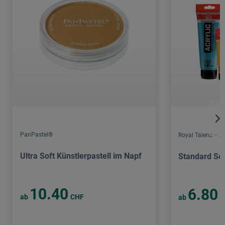
PanPastel®
Royal Talens – 
Ultra Soft Künstlerpastell im Napf
Standard Ser
10.40
6.80
ab
CHF
ab
C