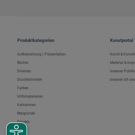
Produktkategorien
Kunstportal
Aufbewahrung / Präsentation
Kunst & Künstl
Bücher
Material & Insp
Diverses
boesner Publik
Drucktechniken
boesner art aw
Farben
Hilfsmaterialien
Keilrahmen
Malgründe
Papiere
Pinsel