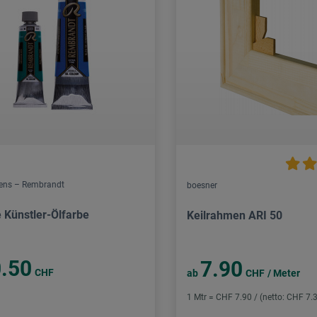
lens – Rembrandt
boesner
e Künstler-Ölfarbe
Keilrahmen ARI 50
.50
7.90
CHF
ab
CHF
/ Meter
1 Mtr = CHF 7.90 / (netto: CHF 7.