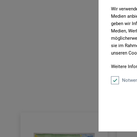
Wir verwende
Medien anbie
geben wir In
Medien, Werb
möglicherwei
sie im Rahme
unseren Cook
Weitere Info
Notwen