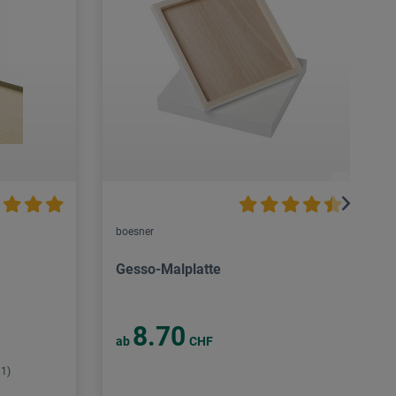
boesner
Gesso-Malplatte
8.70
ab
CHF
31)