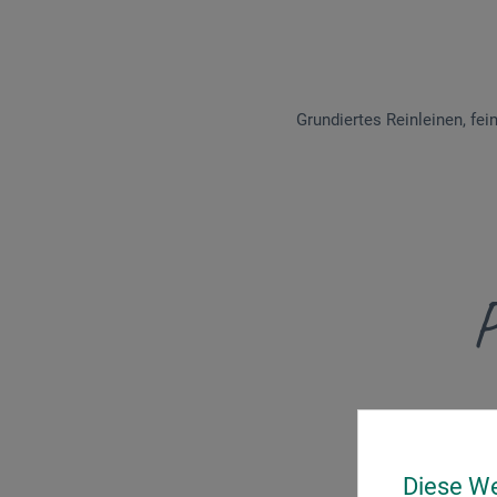
Grundiertes Reinleinen, fei
P
Diese W