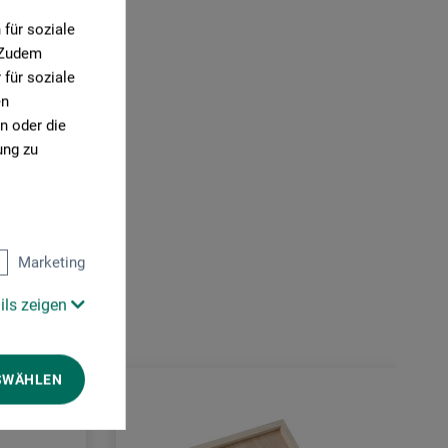
für soziale
. Zudem
für soziale
en
n oder die
ung zu
Marketing
ils zeigen
SWÄHLEN