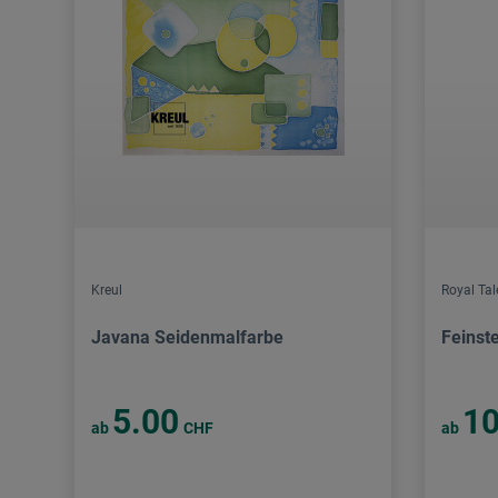
Kreul
Royal Ta
Javana Seidenmalfarbe
Feinst
5.00
10
ab
CHF
ab