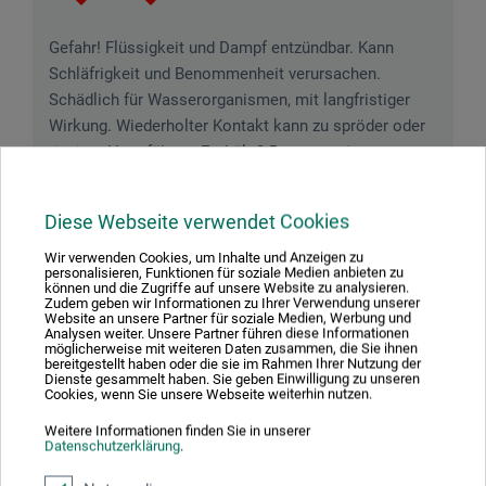
Gefahr! Flüssigkeit und Dampf entzündbar. Kann
Schläfrigkeit und Benommenheit verursachen.
Schädlich für Wasserorganismen, mit langfristiger
Wirkung. Wiederholter Kontakt kann zu spröder oder
rissiger Haut führen. Enthält 2-Butanonoxim;
Dipenten; 1,8-Cineol. Kann allergische Reaktionen
hervorrufen.
Diese Webseite verwendet Cookies
Wir verwenden Cookies, um Inhalte und Anzeigen zu
personalisieren, Funktionen für soziale Medien anbieten zu
können und die Zugriffe auf unsere Website zu analysieren.
Zudem geben wir Informationen zu Ihrer Verwendung unserer
Downloads
Website an unsere Partner für soziale Medien, Werbung und
Analysen weiter. Unsere Partner führen diese Informationen
möglicherweise mit weiteren Daten zusammen, die Sie ihnen
bereitgestellt haben oder die sie im Rahmen Ihrer Nutzung der
Hier finden Sie wichtige Dokumente und Dateien zu
Dienste gesammelt haben. Sie geben Einwilligung zu unseren
Cookies, wenn Sie unsere Webseite weiterhin nutzen.
diesem Produkt.
Weitere Informationen finden Sie in unserer
Datenschutzerklärung
.