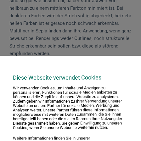
sind so gut wie unsichtbar, da der Kon­trastwert von
hellbraun zu einem mittleren Farbton minimiert ist. Bei
dunkleren Farben wird der Strich völlig abgedeckt, bei sehr
hellen Farben ist er gerade noch schwach erkennbar.
Multiliner in Sepia finden dann ihre Anwendung, wenn ganz
bewusst bei Renderings weder Outlines, noch strukturelle
Striche erkennbar sein sollen bzw. diese als störend
empfunden werden.
Diese Webseite verwendet Cookies
Produktbewertungen (0)
Wir verwenden Cookies, um Inhalte und Anzeigen zu
personalisieren, Funktionen für soziale Medien anbieten zu
können und die Zugriffe auf unsere Website zu analysieren.
Zudem geben wir Informationen zu Ihrer Verwendung unserer
Website an unsere Partner für soziale Medien, Werbung und
Schreiben Sie die erste Bewertung zu diesem Produkt
Analysen weiter. Unsere Partner führen diese Informationen
möglicherweise mit weiteren Daten zusammen, die Sie ihnen
bereitgestellt haben oder die sie im Rahmen Ihrer Nutzung der
Dienste gesammelt haben. Sie geben Einwilligung zu unseren
JETZT PRODUKT BEWERTEN
Cookies, wenn Sie unsere Webseite weiterhin nutzen.
Weitere Informationen finden Sie in unserer