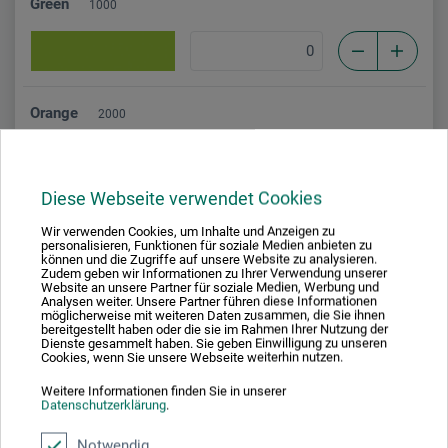
Green
1000
Orange
2000
Diese Webseite verwendet Cookies
Wir verwenden Cookies, um Inhalte und Anzeigen zu
personalisieren, Funktionen für soziale Medien anbieten zu
können und die Zugriffe auf unsere Website zu analysieren.
Beschreibung
Zudem geben wir Informationen zu Ihrer Verwendung unserer
Website an unsere Partner für soziale Medien, Werbung und
Analysen weiter. Unsere Partner führen diese Informationen
möglicherweise mit weiteren Daten zusammen, die Sie ihnen
bereitgestellt haben oder die sie im Rahmen Ihrer Nutzung der
Dienste gesammelt haben. Sie geben Einwilligung zu unseren
Im Dunkeln leuchtender Effektlack mit hochwertigen
Cookies, wenn Sie unsere Webseite weiterhin nutzen.
Phosphorpigmenten. Dauer und Intensität des
Weitere Informationen finden Sie in unserer
Leuchteffekts sind abhängig von der Stärke des
Datenschutzerklärung
.
Farbauftrags, der Beschaffenheit des Untergrundes sowie
der Intensität, Dauer und Art der Aufladung (z. B. durch
Notwendig