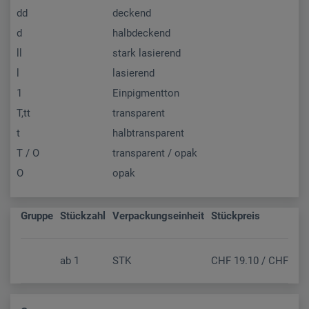
dd
deckend
d
halbdeckend
ll
stark lasierend
l
lasierend
1
Einpigmentton
T,tt
transparent
t
halbtransparent
T / O
transparent / opak
O
opak
Gruppe
Stückzahl
Verpackungseinheit
Stückpreis
ab
1
STK
CHF 19.10 / CHF 17.6