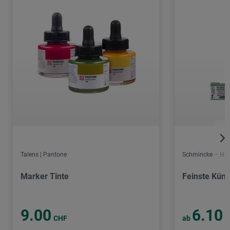
Talens | Pantone
Schmincke – Hor
Marker Tinte
Feinste Küns
9.00
6.10
CHF
ab
C