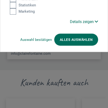
Statistiken
diesem Produkt.
Marketing
Clairefontaine Rhodia
Details zeigen
RD 52
68490 Ottmarsheim
Auswahl bestätigen
ALLES AUSWÄHLEN
FRANKREICH
info@clairefontaine.com
Kunden kauften auch