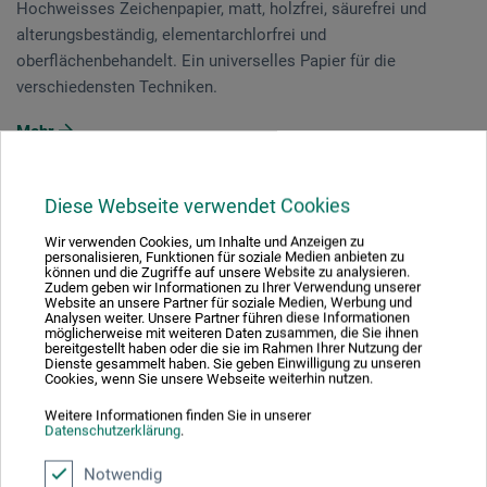
Hochweisses Zeichenpapier, matt, holzfrei, säurefrei und
alterungsbeständig, elementarchlorfrei und
oberflächenbehandelt. Ein universelles Papier für die
verschiedensten Techniken.
Mehr
Beschreibung
Diese Webseite verwendet Cookies
Wir verwenden Cookies, um Inhalte und Anzeigen zu
Bewertungen
(0)
personalisieren, Funktionen für soziale Medien anbieten zu
können und die Zugriffe auf unsere Website zu analysieren.
Zudem geben wir Informationen zu Ihrer Verwendung unserer
Website an unsere Partner für soziale Medien, Werbung und
Analysen weiter. Unsere Partner führen diese Informationen
Beschreibung
möglicherweise mit weiteren Daten zusammen, die Sie ihnen
bereitgestellt haben oder die sie im Rahmen Ihrer Nutzung der
Dienste gesammelt haben. Sie geben Einwilligung zu unseren
Cookies, wenn Sie unsere Webseite weiterhin nutzen.
Hochweisses Zeichenpapier, matt, holzfrei, säurefrei und
Weitere Informationen finden Sie in unserer
Datenschutzerklärung
.
alterungsbeständig, elementarchlorfrei und
oberflächenbehandelt. Ein universelles Papier für die
Notwendig