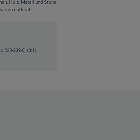
men, Holz, Metall und Stone
hwamm entfernt.
c 220-239-6] (3:1).