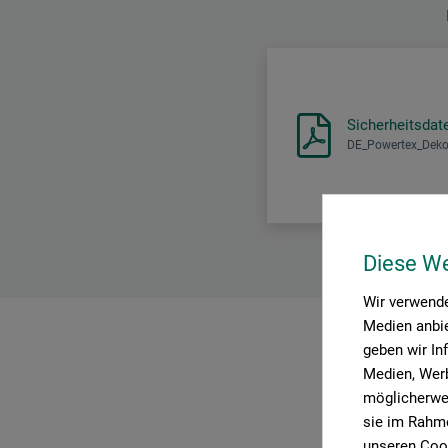
Sicherheitsdat
DE_Powertex_Dekor
Diese W
Wir verwende
Medien anbie
geben wir In
P
Medien, Werb
möglicherwei
sie im Rahme
unseren Cook