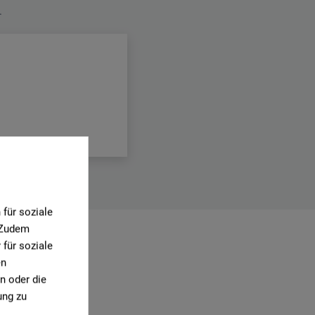
.
für soziale
. Zudem
für soziale
0)
en
n oder die
ung zu