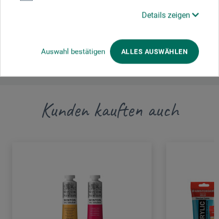
Marcó Dachs, S. A.
Details zeigen
Avinguda de La Bisbal 18
17253 Mont-Ras/Girona
ES
info@marcodachs.com
www.marcodachs.com
Auswahl bestätigen
ALLES AUSWÄHLEN
Kunden kauften auch