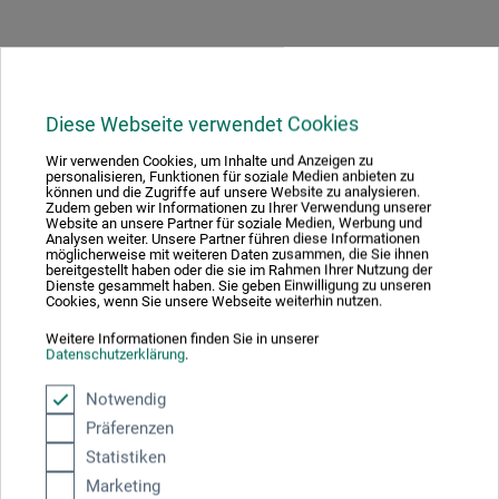
Produktbewertungen (0)
Diese Webseite verwendet Cookies
Schreiben Sie die erste Bewertung zu diesem Produkt
Wir verwenden Cookies, um Inhalte und Anzeigen zu
personalisieren, Funktionen für soziale Medien anbieten zu
können und die Zugriffe auf unsere Website zu analysieren.
JETZT PRODUKT BEWERTEN
Zudem geben wir Informationen zu Ihrer Verwendung unserer
Website an unsere Partner für soziale Medien, Werbung und
Analysen weiter. Unsere Partner führen diese Informationen
möglicherweise mit weiteren Daten zusammen, die Sie ihnen
bereitgestellt haben oder die sie im Rahmen Ihrer Nutzung der
Dienste gesammelt haben. Sie geben Einwilligung zu unseren
Cookies, wenn Sie unsere Webseite weiterhin nutzen.
Weitere Informationen finden Sie in unserer
Hersteller-Kontakt
Datenschutzerklärung
.
Notwendig
Hier finden Sie die Kontaktdaten des Herstellers zu
Präferenzen
diesem Produkt.
Statistiken
Marketing