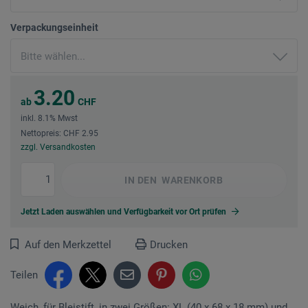
Verpackungseinheit
3.20
ab
CHF
inkl. 8.1% Mwst
Nettopreis: CHF 2.95
zzgl. Versandkosten
IN DEN
WARENKORB
Jetzt Laden auswählen und Verfügbarkeit vor Ort prüfen
Auf den Merkzettel
Drucken
Teilen
Weich, für Bleistift, in zwei Größen: XL (40 x 68 x 18 mm) und