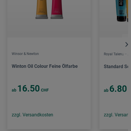
Winsor & Newton
Royal Talens – 
Winton Oil Colour Feine Ölfarbe
Standard Ser
16.50
6.80
ab
CHF
ab
C
zzgl. Versandkosten
zzgl. Versan