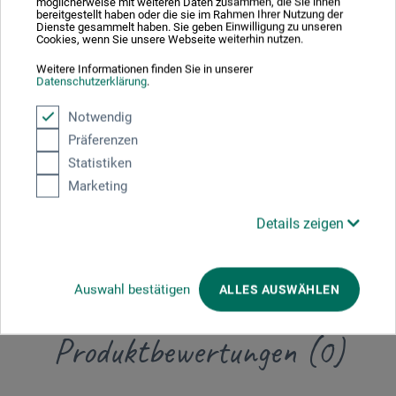
Beschreibung
möglicherweise mit weiteren Daten zusammen, die Sie ihnen
bereitgestellt haben oder die sie im Rahmen Ihrer Nutzung der
Dienste gesammelt haben. Sie geben Einwilligung zu unseren
Cookies, wenn Sie unsere Webseite weiterhin nutzen.
Bewertungen
(0)
Weitere Informationen finden Sie in unserer
Datenschutzerklärung
.
Hersteller-Kontakt
Notwendig
Präferenzen
Beschreibung
Statistiken
Marketing
Details zeigen
Reines Leinen, roh, sehr dicht und fest, unsere schwerste
Qualität, aus europäischen Rohstoffen in Belgien gefertigt.
Auswahl bestätigen
ALLES AUSWÄHLEN
Produktbewertungen (0)