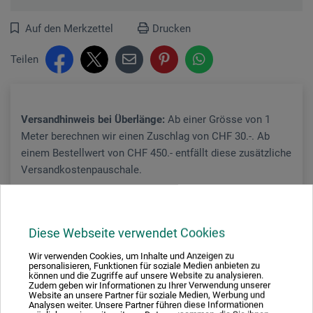
Auf den Merkzettel
Drucken
Teilen
Versandhinweis bei Überlänge:
Ab einer Grösse von 1
Meter berechnen wir einen Zuschlag von CHF 30.-. Ab
einem Bestellwert von CHF 450.- entfällt diese zusätzliche
Versandkostenpauschale.
Reines Leinen, roh, sehr dicht und fest, unsere schwerste
Diese Webseite verwendet Cookies
Qualität, aus europäischen Rohstoffen in Belgien gefertigt.
Wir verwenden Cookies, um Inhalte und Anzeigen zu
personalisieren, Funktionen für soziale Medien anbieten zu
Mehr
können und die Zugriffe auf unsere Website zu analysieren.
Zudem geben wir Informationen zu Ihrer Verwendung unserer
Website an unsere Partner für soziale Medien, Werbung und
Analysen weiter. Unsere Partner führen diese Informationen