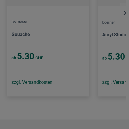
Go Create
boesner
Gouache
Acryl Studio
5.30
5.30
ab
CHF
ab
C
zzgl. Versandkosten
zzgl. Versan