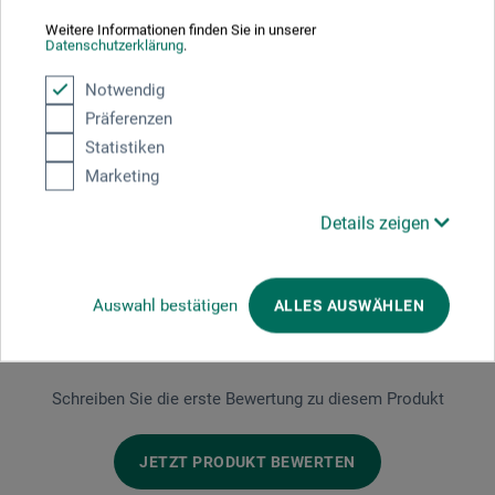
Hier finden Sie wichtige Dokumente und Dateien zu
Weitere Informationen finden Sie in unserer
diesem Produkt.
Datenschutzerklärung
.
Notwendig
Präferenzen
Sicherheitsdatenblatt
Statistiken
CH-DE_Tesa_Sekundenkleber-Gel_T5704x.pdf
Marketing
Details zeigen
Auswahl bestätigen
ALLES AUSWÄHLEN
Produktbewertungen (0)
Schreiben Sie die erste Bewertung zu diesem Produkt
JETZT PRODUKT BEWERTEN