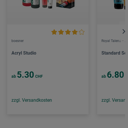
boesner
Royal Talens – 
Acryl Studio
Standard Ser
5.30
6.80
ab
CHF
ab
C
zzgl. Versandkosten
zzgl. Versan