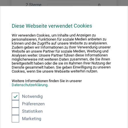
2 Sterne
0
1 Sterne
0
Produkt bewerten
Diese Webseite verwendet Cookies
Wir verwenden Cookies, um Inhalte und Anzeigen zu
personalisieren, Funktionen für soziale Medien anbieten zu
Sagen Sie Ihre Meinung zu diesem Produkt
können und die Zugriffe auf unsere Website zu analysieren.
Zudem geben wir Informationen zu Ihrer Verwendung unserer
Website an unsere Partner für soziale Medien, Werbung und
Analysen weiter. Unsere Partner führen diese Informationen
JETZT PRODUKT BEWERTEN
möglicherweise mit weiteren Daten zusammen, die Sie ihnen
bereitgestellt haben oder die sie im Rahmen Ihrer Nutzung der
Dienste gesammelt haben. Sie geben Einwilligung zu unseren
Cookies, wenn Sie unsere Webseite weiterhin nutzen.
22.04.2020
Weitere Informationen finden Sie in unserer
Datenschutzerklärung
.
Pinselsortiment
Notwendig
Produkt: artisti Serie 155 Set 5er - Torayhaar rund
Präferenzen
verifizierter Kauf
Statistiken
Das Set beinhaltet fünf Pinsel (2, 4, 5, 8 und 12). Die Pinsel
Marketing
liegen sehr gut in der Hand und lassen sich gut über das