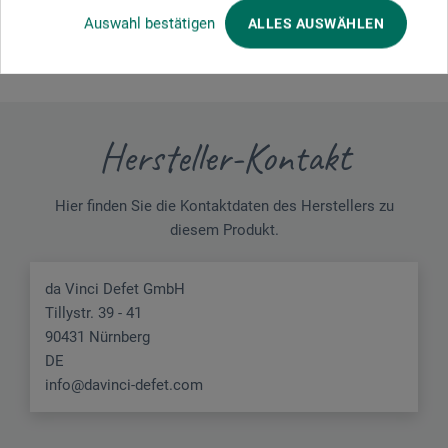
umgehauen
Auswahl bestätigen
ALLES AUSWÄHLEN
Hersteller-Kontakt
Hier finden Sie die Kontaktdaten des Herstellers zu
diesem Produkt.
da Vinci Defet GmbH
Tillystr. 39 - 41
90431 Nürnberg
DE
info@davinci-defet.com