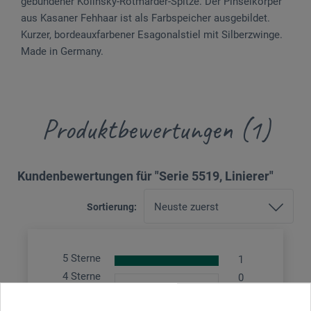
gebundener Kolinsky-Rot­marder­-Spitze. Der Pinselkörper
aus Kasaner Feh­haar ist als Farbspeicher ausgebildet.
Kurzer, bordeauxfarbener Esagonalstiel mit Silber­zwinge.
Made in Germany.
Produktbewertungen (1)
Kundenbewertungen für "Serie 5519, Linierer"
Sortierung:
5 Sterne
1
4 Sterne
0
3 Sterne
0