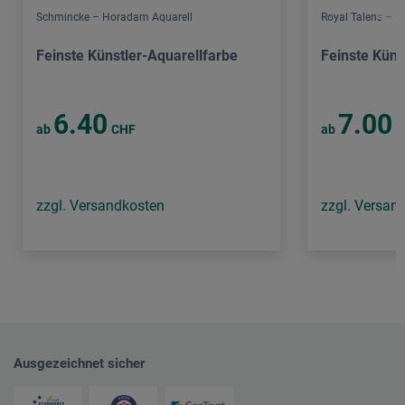
Schmincke – Horadam Aquarell
Royal Talens – 
Feinste Künstler-Aquarellfarbe
Feinste Küns
6.40
7.00
ab
CHF
ab
C
zzgl. Versandkosten
zzgl. Versan
Ausgezeichnet sicher