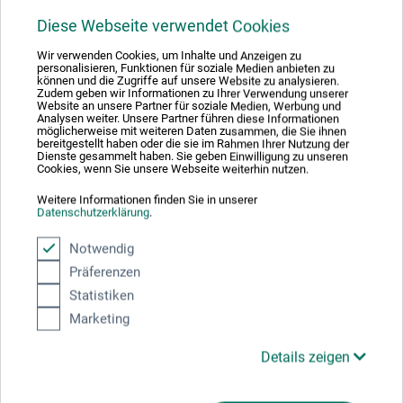
2 Sterne
0
1 Sterne
Diese Webseite verwendet Cookies
0
Wir verwenden Cookies, um Inhalte und Anzeigen zu
Produkt bewerten
personalisieren, Funktionen für soziale Medien anbieten zu
können und die Zugriffe auf unsere Website zu analysieren.
Zudem geben wir Informationen zu Ihrer Verwendung unserer
Website an unsere Partner für soziale Medien, Werbung und
Sagen Sie Ihre Meinung zu diesem Produkt
Analysen weiter. Unsere Partner führen diese Informationen
möglicherweise mit weiteren Daten zusammen, die Sie ihnen
bereitgestellt haben oder die sie im Rahmen Ihrer Nutzung der
Dienste gesammelt haben. Sie geben Einwilligung zu unseren
JETZT PRODUKT BEWERTEN
Cookies, wenn Sie unsere Webseite weiterhin nutzen.
Weitere Informationen finden Sie in unserer
Datenschutzerklärung
.
22.04.2020
Notwendig
feine Linien
Präferenzen
Statistiken
Produkt: da Vinci 5519 Linierer Gr. 5 - Spezialpinsel
Marketing
verifizierter Kauf
Details zeigen
mit diesen Pinseln können Sie die feinsten perfekteste
Linien machen, ich habe das auch erwartet als ich sie
gekauft habe, aber dass sie so gut sind- das hat mich