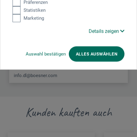
Präferenzen
Hier finden Sie die Kontaktdaten des Herstellers zu
Statistiken
diesem Produkt.
Marketing
Details zeigen
boesner GmbH distribution + logistics
Liegnitzer Str. 17
58454 Witten
Auswahl bestätigen
ALLES AUSWÄHLEN
DEUTSCHLAND
info.dl@boesner.com
Kunden kauften auch