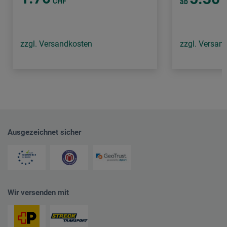
CHF
ab
C
zzgl. Versandkosten
zzgl. Versan
Ausgezeichnet sicher
Wir versenden mit