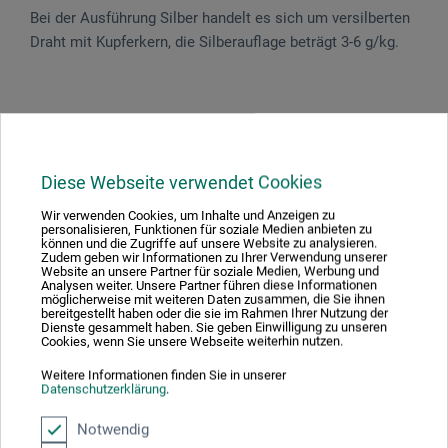
Bei der Ausführung Silber handelt es sich um versilberten
Draht mit Kupferkern, die Silberauflage beträgt 3-6 g/kg.
Produktbewertungen (0)
Diese Webseite verwendet Cookies
Schreiben Sie die erste Bewertung zu diesem Produkt
Wir verwenden Cookies, um Inhalte und Anzeigen zu
personalisieren, Funktionen für soziale Medien anbieten zu
können und die Zugriffe auf unsere Website zu analysieren.
Zudem geben wir Informationen zu Ihrer Verwendung unserer
JETZT PRODUKT BEWERTEN
Website an unsere Partner für soziale Medien, Werbung und
Analysen weiter. Unsere Partner führen diese Informationen
möglicherweise mit weiteren Daten zusammen, die Sie ihnen
bereitgestellt haben oder die sie im Rahmen Ihrer Nutzung der
Dienste gesammelt haben. Sie geben Einwilligung zu unseren
Cookies, wenn Sie unsere Webseite weiterhin nutzen.
Weitere Informationen finden Sie in unserer
Datenschutzerklärung
.
Hersteller-Kontakt
Notwendig