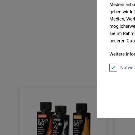
Medien anbie
geben wir In
Medien, Werb
möglicherwei
sie im Rahme
unseren Cook
Weitere Info
Notwen