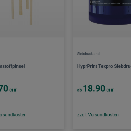
Siebdruckland
stoffpinsel
HyprPrint Texpro Siebdr
70
18.90
CHF
ab
CHF
Versandkosten
zzgl. Versandkosten