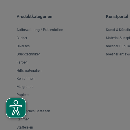
Produktkategorien
Kunstportal
Aufbewahrung / Präsentation
Kunst & Künstl
Bücher
Material & Insp
Diverses
boesner Publik
Drucktechniken
boesner art aw
Farben
Hilfsmaterialien
Keilrahmen
Malgründe
Papiere
Pinsel
Plastisches Gestalten
Rahmen
Staffeleien