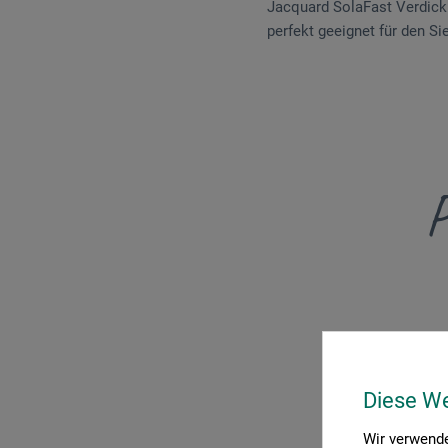
Jacquard SolaFast Verdicku
perfekt geeignet für den Si
P
Diese W
Wir verwende