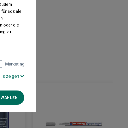
. Zudem
für soziale
en
n oder die
ung zu
Marketing
ils zeigen
SWÄHLEN